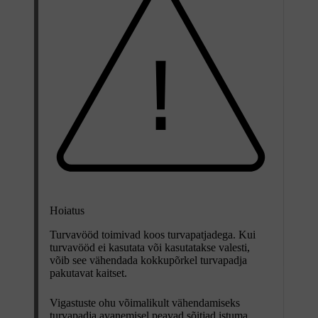
Hoiatus
Turvavööd toimivad koos turvapatjadega. Kui
turvavööd ei kasutata või kasutatakse valesti,
võib see vähendada kokkupõrkel turvapadja
pakutavat kaitset.
Vigastuste ohu võimalikult vähendamiseks
turvapadja avanemisel peavad sõitjad istuma