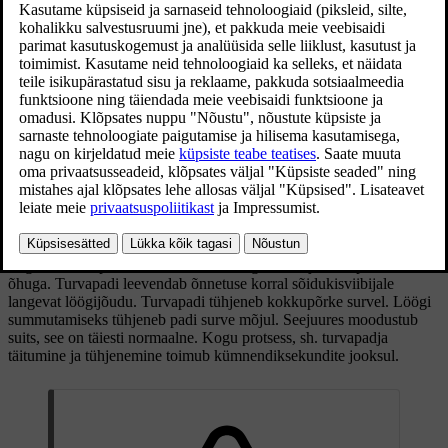
Kaassõitjapoolne turvapadi esiistmel.
Laupkokkupõrke korral kaitseb turvapadi sõiduki juhti ja
kõrvalistujat pea-, kaela-, näo-, rindmikuvigastuste ning põlve- ja
jalavigastuste eest.
Tugeva kokkupõrke korral andurid reageerivad ja turvapadi täitub
õhuga. Turvapadi leevendab õnnetuse korral sõidukisviibijale
langevat löögijõudu. Turvapadi tühjeneb kokkupõrke survel. Löögi
summutamiseks tühjeneb padi surve mõjul. Seejuures moodustub
suits, see on täiesti normaalne. Kogu protsess, sh. turvapadja
täitumine ja tühjenemine toimub kümnendiksekundite jooksul.