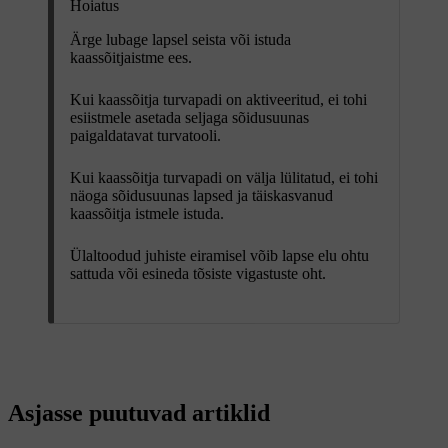
Hoiatus
Ärge lubage lapsel seista või istuda
kaassõitjaistme ees.
Kui kaassõitja turvapadi on aktiveeritud, ei tohi
esiistmele asetada seljaga sõidusuunas
paigaldatavat turvatooli.
Kui kaassõitja turvapadi on välja lülitatud, ei tohi
näoga sõidusuunas lapsed ja täiskasvanud
kaassõitja istmele istuda.
Ülaltoodud juhiste eiramisel võib lapse elu ohtu
sattuda või esineda tõsiste vigastuste oht.
Asjasse puutuvad artiklid