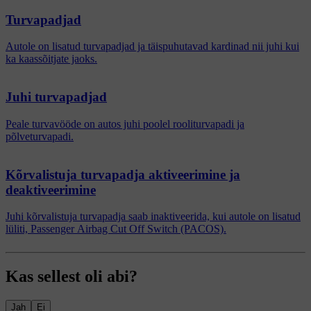
Turvapadjad
Autole on lisatud turvapadjad ja täispuhutavad kardinad nii juhi kui
ka kaassõitjate jaoks.
Juhi turvapadjad
Peale turvavööde on autos juhi poolel rooliturvapadi ja
põlveturvapadi.
Kõrvalistuja turvapadja aktiveerimine ja
deaktiveerimine
Juhi kõrvalistuja turvapadja saab inaktiveerida, kui autole on lisatud
lüliti, Passenger Airbag Cut Off Switch (PACOS).
Kas sellest oli abi?
Jah
Ei