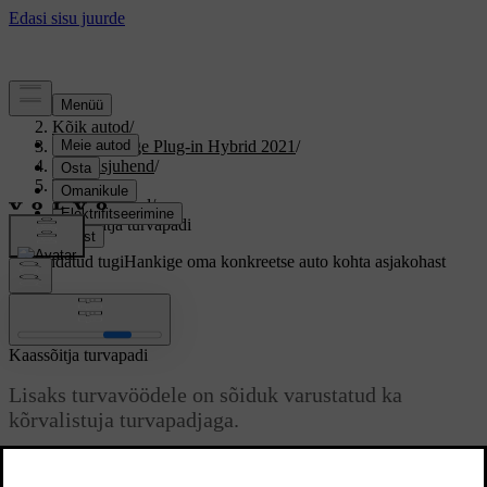
Tugi
/
Kõik autod
/
S90 Recharge Plug-in Hybrid 2021
/
Kasutusjuhend
/
Turvalisus
/
Turvapadjad
/
Kaassõitja turvapadi
Kohandatud tugi
Hankige oma konkreetse auto kohta asjakohast
teavet.
Logi sisse
Kaassõitja turvapadi
Lisaks turvavöödele on sõiduk varustatud ka
kõrvalistuja turvapadjaga.
Värskendatud 18.05.2020