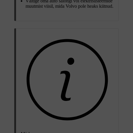
Vältige oma auto salongi või elektrisüsteemide
muutmist viisil, mida Volvo pole heaks kiitnud.