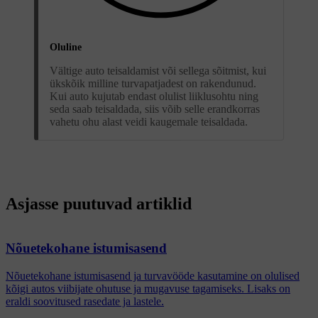
Oluline
Vältige auto teisaldamist või sellega sõitmist, kui
ükskõik milline turvapatjadest on rakendunud.
Kui auto kujutab endast olulist liiklusohtu ning
seda saab teisaldada, siis võib selle erandkorras
vahetu ohu alast veidi kaugemale teisaldada.
Asjasse puutuvad artiklid
Nõuetekohane istumisasend
Nõuetekohane istumisasend ja turvavööde kasutamine on olulised
kõigi autos viibijate ohutuse ja mugavuse tagamiseks. Lisaks on
eraldi soovitused rasedate ja lastele.