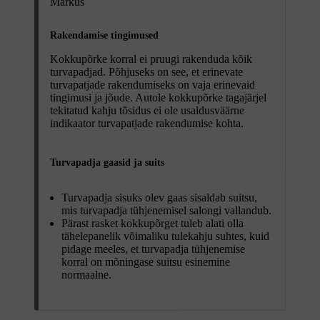
Märkus
Rakendamise tingimused
Kokkupõrke korral ei pruugi rakenduda kõik
turvapadjad. Põhjuseks on see, et erinevate
turvapatjade rakendumiseks on vaja erinevaid
tingimusi ja jõude. Autole kokkupõrke tagajärjel
tekitatud kahju tõsidus ei ole usaldusväärne
indikaator turvapatjade rakendumise kohta.
Turvapadja gaasid ja suits
Turvapadja sisuks olev gaas sisaldab suitsu,
mis turvapadja tühjenemisel salongi vallandub.
Pärast rasket kokkupõrget tuleb alati olla
tähelepanelik võimaliku tulekahju suhtes, kuid
pidage meeles, et turvapadja tühjenemise
korral on mõningase suitsu esinemine
normaalne.