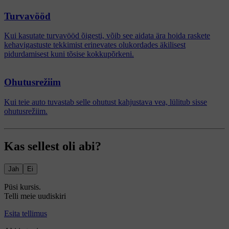
Turvavööd
Kui kasutate turvavööd õigesti, võib see aidata ära hoida raskete
kehavigastuste tekkimist erinevates olukordades äkilisest
pidurdamisest kuni tõsise kokkupõrkeni.
Ohutusrežiim
Kui teie auto tuvastab selle ohutust kahjustava vea, lülitub sisse
ohutusrežiim.
Kas sellest oli abi?
Jah
Ei