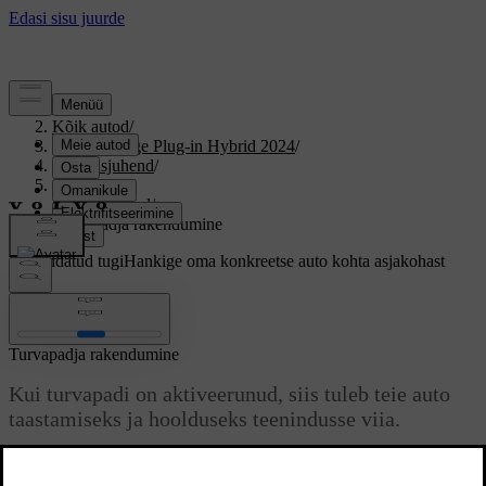
Tugi
/
Kõik autod
/
S90 Recharge Plug-in Hybrid 2024
/
Kasutusjuhend
/
Ohutus
/
Turvapadjad
/
Turvapadja rakendumine
Kohandatud tugi
Hankige oma konkreetse auto kohta asjakohast
teavet.
Logi sisse
Turvapadja rakendumine
Kui turvapadi on aktiveerunud, siis tuleb teie auto
taastamiseks ja hoolduseks teenindusse viia.
Värskendatud 28.10.2024
Kui auto rakendab turvapadja, täitub see peaaegu koheselt