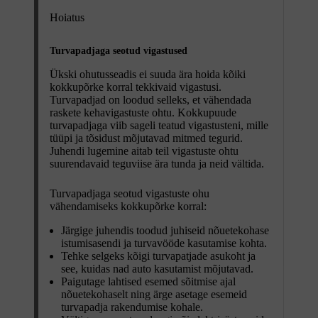
Hoiatus
Turvapadjaga seotud vigastused
Ükski ohutusseadis ei suuda ära hoida kõiki
kokkupõrke korral tekkivaid vigastusi.
Turvapadjad on loodud selleks, et vähendada
raskete kehavigastuste ohtu. Kokkupuude
turvapadjaga viib sageli teatud vigastusteni, mille
tüüpi ja tõsidust mõjutavad mitmed tegurid.
Juhendi lugemine aitab teil vigastuste ohtu
suurendavaid teguviise ära tunda ja neid vältida.
Turvapadjaga seotud vigastuste ohu
vähendamiseks kokkupõrke korral:
Järgige juhendis toodud juhiseid nõuetekohase
istumisasendi ja turvavööde kasutamise kohta.
Tehke selgeks kõigi turvapatjade asukoht ja
see, kuidas nad auto kasutamist mõjutavad.
Paigutage lahtised esemed sõitmise ajal
nõuetekohaselt ning ärge asetage esemeid
turvapadja rakendumise kohale.