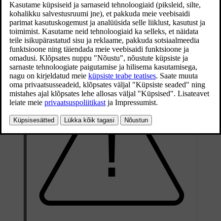
märkimisväärse jõuga, millega kaasneb vali müra. Seejärel käitub
see erinevalt, sõltuvalt turvapadja tüübist. Eesmised ja külgmised
turvapadjad tühjenevad, kui neile survet avaldada ning pakuvad
kontrollitud pehmendust ühe tõsise löögi korral. Turvakardinatesse
jääb õhk kauem, et kaitsta korduvate löökide eest.