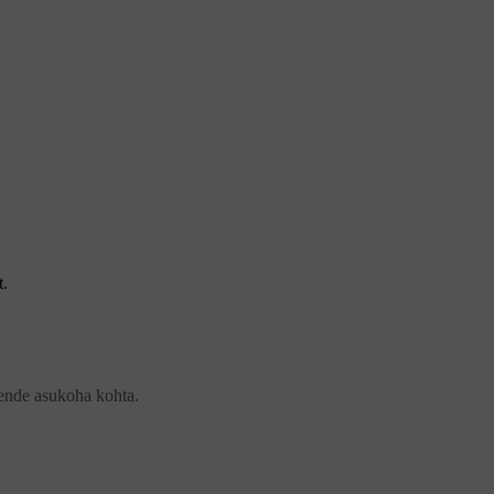
t.
 nende asukoha kohta.