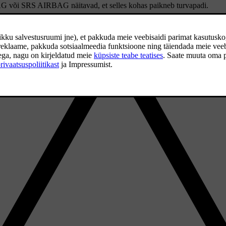
AG
või
SRS AIRBAG
näitavad, et selles kohas paikneb turvapadi.