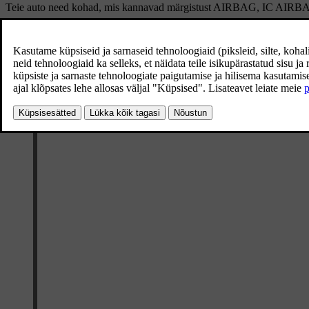
Teie auto need kohad, mis kannavad märgistust
AIRBAG
,
IC AIRB