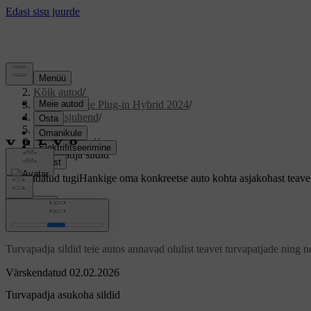
Tugi
/
Kõik autod
/
S90 Recharge Plug-in Hybrid 2024
/
Kasutusjuhend
/
Ohutus
/
Turvapadjad
/
Turvapadja sildid
Kohandatud tugi
Hankige oma konkreetse auto kohta asjakohast teave
Logi sisse
Turvapadja sildid
Turvapadja sildid teie autos annavad olulist teavet turvapatjade ning
Värskendatud 02.02.2026
Turvapadja asukoha sildid