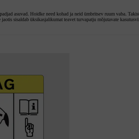
rvapadjad asuvad. Hoidke need kohad ja neid ümbritsev ruum vaba. Taki
e jaotis sisaldab üksikasjalikumat teavet turvapatju mõjutavate kasutusvi