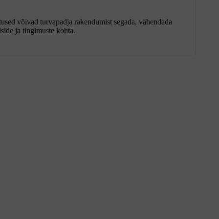
stused võivad turvapadja rakendumist segada, vähendada
iside ja tingimuste kohta.