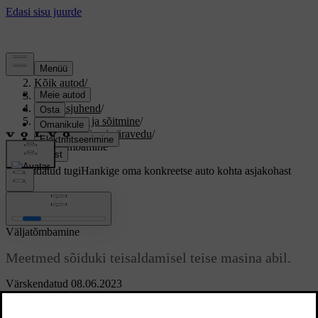
Tugi
/
Kõik autod
/
V60 2017
/
Kasutusjuhend
/
Käivitamine ja sõitmine
/
Pukseerimine ja äravedu
/
Väljatõmbamine
Kohandatud tugi
Hankige oma konkreetse auto kohta asjakohast
teavet.
Logi sisse
Väljatõmbamine
Meetmed sõiduki teisaldamisel teise masina abil.
Värskendatud 08.06.2023
Väljatõmbamiseks tuleb kasutada vastavat teenust pakkuva firma
abi.