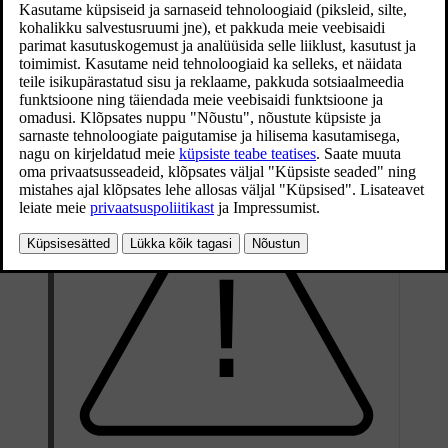
Puksiiraasa abil võib auto ka platvormiga puksiirsõidukile tõmmata.
Auto asendist ja kliirensist sõltub, kas see on võimalik. Kui
puksiirauto ramp on liiga järsk või auto kliirens on ebasobiv, võib
auto puksiiraasaga tõmbamisel kahjustuda. Vajadusel kasutage auto
ülestõstmiseks puksiirauto tõsteseadet.