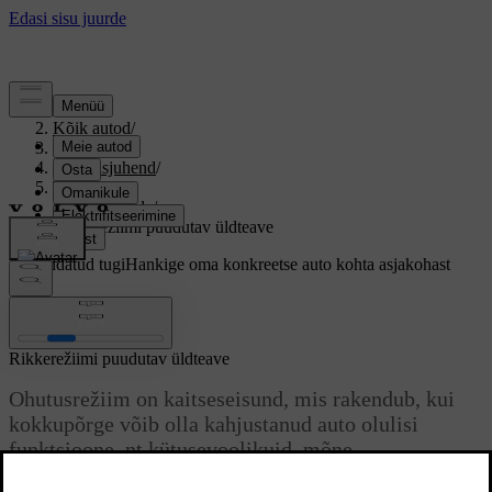
Tugi
/
Kõik autod
/
V60 2017
/
Kasutusjuhend
/
Turvalisus
/
Safety mode
/
Rikkerežiimi puudutav üldteave
Kohandatud tugi
Hankige oma konkreetse auto kohta asjakohast
teavet.
Logi sisse
Rikkerežiimi puudutav üldteave
Ohutusrežiim on kaitseseisund, mis rakendub, kui
kokkupõrge võib olla kahjustanud auto olulisi
funktsioone, nt kütusevoolikuid, mõne
kaitsesüsteemi andureid või pidurisüsteemi.