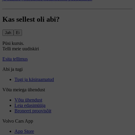
Kas sellest oli abi?
Jah
Ei