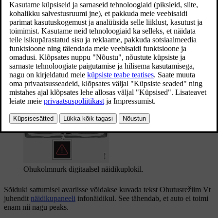
Värskendatud 08.06.2023
Ohukolmnurk analoog-näidikupaneelil.
Ohukolmnurk digitaalsel näidikuplokil.
Sõiduki sattumisel avariisse võidakse kuvada tekst
Ohutusrežiim Vt
juhendit
näidikupaneeli
infonäidikul. See tähendab, et auto ei toimi
enam nii nagu peaks.