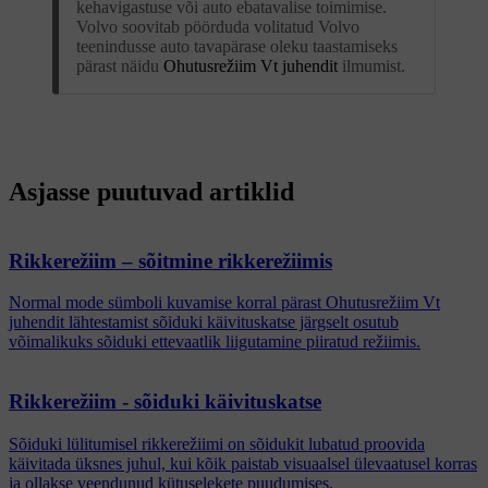
kehavigastuse või auto ebatavalise toimimise.
Volvo soovitab pöörduda volitatud Volvo
teenindusse auto tavapärase oleku taastamiseks
pärast näidu
Ohutusrežiim Vt juhendit
ilmumist.
Asjasse puutuvad artiklid
Rikkerežiim – sõitmine rikkerežiimis
Normal mode sümboli kuvamise korral pärast Ohutusrežiim Vt
juhendit lähtestamist sõiduki käivituskatse järgselt osutub
võimalikuks sõiduki ettevaatlik liigutamine piiratud režiimis.
Rikkerežiim - sõiduki käivituskatse
Sõiduki lülitumisel rikkerežiimi on sõidukit lubatud proovida
käivitada üksnes juhul, kui kõik paistab visuaalsel ülevaatusel korras
ja ollakse veendunud kütuselekete puudumises.