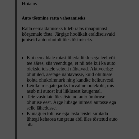
Hoiatus
Auto tõstmine ratta vahetamiseks
Ratta eemaldamiseks tuleb ratas maapinnast
kõrgemale tõsta. Järgige hoolikalt eraldiseisvaid
juhiseid auto ohutult üles tõstmiseks.
Kui eemaldate ratast tiheda liiklusega teel või
tee ääres, siis veenduge, et nii teie kui ka auto
oleksid teistele selgelt nähtavad. Aktiveerige
ohutuled, asetage nähtavasse, kuid ohutusse
kohta ohukolmnurk ning kandke helkurvesti.
Leidke reisijate jaoks turvaline ootekoht, mis
asub nii autost kui liiklusest kaugemal.
Teie vastutate ülestõstetud auto ümbruse
ohutuse eest. Ärge lubage inimesi autosse ega
selle lähedusse.
Kunagi ei tohi ise ega lasta teistel sirutada
ühtegi kehaosa tungraua abil üles tõstetud auto
alla.