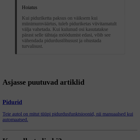
Hoiatus
Kui piduriketta paksus on väiksem kui
miinimumväärtus, tuleb piduriketas viivitamatult
välja vahetada. Kui kulunud osi kasutatakse
pärast selle tähtaja möödumist edasi, võib see
vähendada pidurdustõhusust ja ohustada
turvalisust.
Asjasse puutuvad artiklid
Pidurid
Teie autol on mitut tüüpi pidurdusfunktsioonid, nii manuaalsed kui
automaatsed.