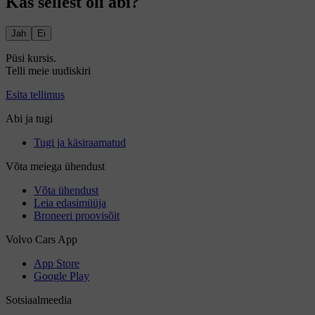
Kas sellest oli abi?
Jah
Ei