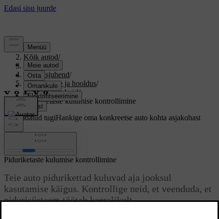
Tugi
/
Kõik autod
/
V60 2026
/
Kasutusjuhend
/
Puhastamine ja hooldus
/
Rattad ja rehvid
/
Piduriketaste kulumise kontrollimine
Kohandatud tugi
Hankige oma konkreetse auto kohta asjakohast
teavet.
Logi sisse
Piduriketaste kulumise kontrollimine
Teie auto pidurikettad kuluvad aja jooksul
kasutamise käigus. Kontrollige neid, et veenduda, et
pidurisüsteem töötab korralikult.
Värskendatud 16.04.2026