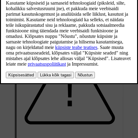
Igal pidurikettal on selle pinnale graveeritud või trükitud minimaalne
paksus. Kui mõõta aeg-ajalt piduriketaste paksust nihikuga või mõne
muu sarnase vahendiga, saate kindlaks teha, kas need vajavad
vahetamist.