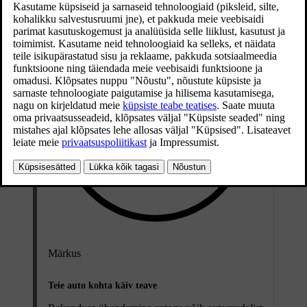
Märkus
Teie auto kohta käiv teave