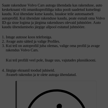
Saate rakenduse Volvo Cars autoga ühendada kas rakenduse, auto
keskekraani või omanikuprofiiliga isiku poolt saadetud kutselingi
kaudu. Kui ühendate kutse kaudu, luuakse teile automaatselt
autoprofiil. Kui ühendate rakenduse kaudu, peate esmalt oma Volvo
ID-ga sisse logima ja järgima rakenduses olevaid juhtnööre. Auto
kaudu ühendamiseks järgige allpool esitatud juhtnööre.
Istuge autosse koos telefoniga.
Avage auto sätted ja valige
Profiles
.
Kui teil on autoprofiil juba olemas, valige oma profiil ja avage
rakendus Volvo Cars.
Kui teil profiili veel pole, lisage uus, vajutades plussiikooni.
Järgige ekraanil toodud juhiseid.
Avaneb rakendus ja te olete autoga ühendatud.