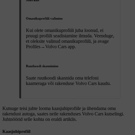
Omanikuprofiili valimine
Kui olete omanikuprofiili juba loonud, ei
pruugi profiili seadistamine ilmuda. Veenduge,
et oleksite valinud omanikuprofiili, ja avage
Profiles
→
Volvo Cars app
.
Ruutkoodi skannimine
Saate ruutkoodi skannida oma telefoni
kaameraga või rakenduse Volvo Cars kaudu.
Kutsuge teisi juhte looma kaasjuhiprofiile ja ühendama oma
rakendust autoga, saates neile rakenduses Volvo Cars kutselingi.
Juhtnöörid selle kohta on eraldi artiklis.
Kaasjuhiprofiil