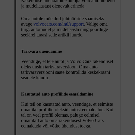
Rakenduse ühendamine autoga võib automudelist
ja mudeliaastast olenevalt erineda.
Oma autole mõeldud juhtnööride saamiseks
avage
volvocars.com/intl/support
. Valige oma
turg, automudel ja mudeliaasta ning pöörduge
seejärel tagasi selle artikli juurde.
Tarkvara uuendamine
Veenduge, et teie autol ja Volvo Cars rakendusel
oleks uusim tarkvaraversioon. Oma auto
tarkvaraversiooni saate kontrollida keskekraani
seadete kaudu.
Kasutatud auto profiilide eemaldamine
Kui teil on kasutatud auto, veenduge, et eelmiste
omanike profiilid oleksid autost eemaldatud. Kui
tal on veel profiil olemas, paluge eelmisel
omanikul auto oma rakendusest Volvo Cars
eemaldada või võtke ühendust toega.