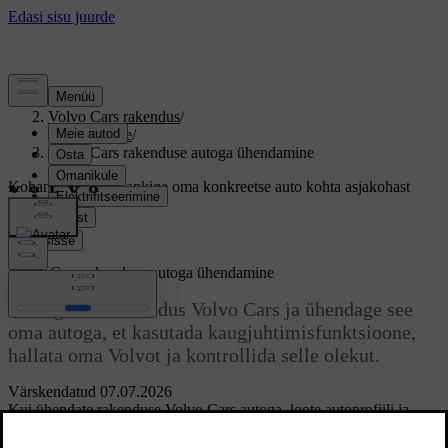
Tugi
/
Volvo Cars rakendus
/
Alustamine
/
Volvo Cars rakenduse autoga ühendamine
Kohandatud tugi
Hankige oma konkreetse auto kohta asjakohast
teavet.
Logi sisse
Volvo Cars rakenduse autoga ühendamine
Laadige alla rakendus Volvo Cars ja ühendage see
oma autoga, et kasutada kaugjuhtimisfunktsioone,
hallata oma Volvot ja kontrollida selle olekut.
Värskendatud 07.07.2026
Kui ühendate rakenduse Volvo Cars autoga, loote autoprofiili ja
seote oma Volvo ID nii profiili kui ka autoga.