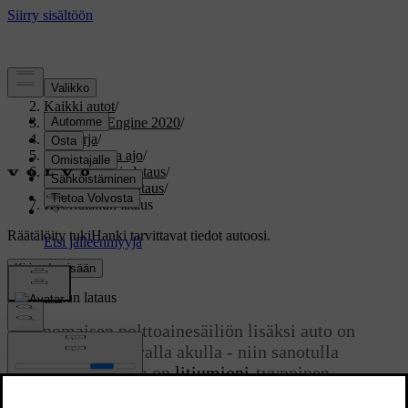
Tuki
/
Kaikki autot
/
V60 Twin Engine 2020
/
Ohjekirja
/
Käynnistys ja ajo
/
Sähkökäyttö ja lataus
/
Hybridiakun lataus
/
Hybridiakun lataus
Räätälöity tuki
Hanki tarvittavat tiedot autoosi.
Kirjaudu sisään
Hybridiakun lataus
Tavanomaisen polttoainesäiliön lisäksi auto on
varustettu ladattavalla akulla - niin sanotulla
hybridiakulla, joka on
litiumioni
-tyyppinen.
Päivitetty 19.03.2020