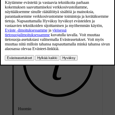
Hybridiakku ladataan latausjohtimen avulla, joka on sijoitettu
kuormatilassa olevaan säilytyslokeroon.
Huomio