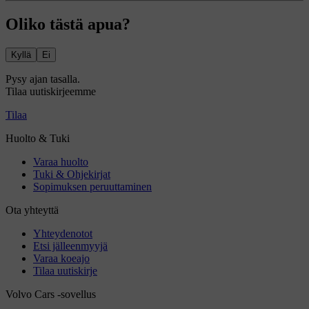
Oliko tästä apua?
Kyllä
Ei