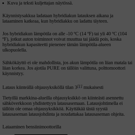
Kuva ja teksti kuljettajan näytössä.
Käynnistysakkua ladataan hybridiakun latauksen aikana ja
lataaminen katkeaa, kun hybridiakku on ladattu täyteen.
Jos hybridiakun lämpötila on alle
-10 ºC
(
14 ºF
) tai yli
40 ºC
(
104
ºF
), jotkut auton toiminnot voivat muuttua tai jäädä pois, koska
hybridiakun kapasiteetti pienenee tämän lämpötila-alueen
ulkopuolella.
Sähkökäyttö ei ole mahdollista, jos akun lämpötila on liian matala tai
liian korkea. Jos ajotila PURE on tällöin valittuna, polttomoottori
käynnistyy.
[1]
Lataus kiinteällä ohjausyksiköllä tilan 3
mukaisesti
Tietyillä markkina-alueilla ohjausyksikkö on kiinteästi asennettu
sähköverkkoon yhdistettyyn latausasemaan. Latausjohtimella ei
tällöin ole omaa ohjausyksikköä. Käyttäkää tästä syystä
latausaseman latausjohdinta ja noudattakaa latausaseman ohjeita.
Lataaminen bensiinimoottorilla