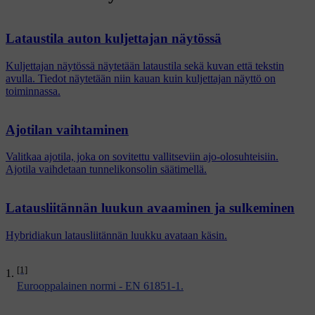
Lataustila auton kuljettajan näytössä
Kuljettajan näytössä näytetään lataustila sekä kuvan että tekstin
avulla. Tiedot näytetään niin kauan kuin kuljettajan näyttö on
toiminnassa.
Ajotilan vaihtaminen
Valitkaa ajotila, joka on sovitettu vallitseviin ajo-olosuhteisiin.
Ajotila vaihdetaan tunnelikonsolin säätimellä.
Latausliitännän luukun avaaminen ja sulkeminen
Hybridiakun latausliitännän luukku avataan käsin.
[1]
Eurooppalainen normi - EN 61851-1.