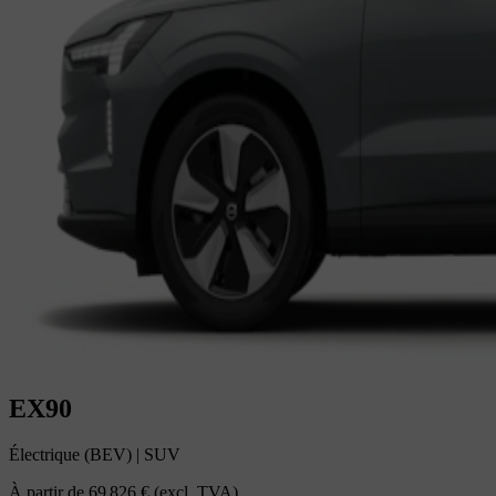
EX90
Électrique (BEV)
|
SUV
À partir de
69 826 €
(excl. TVA)