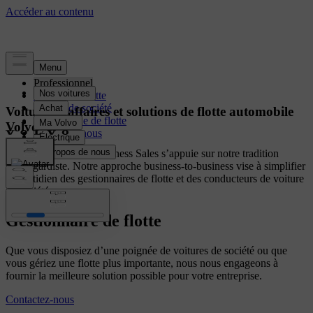
Professionnel
Gestion de flotte
Voiture de société
Voitures d’affaires et solutions de flotte automobile
Télématique de flotte
Volvo
Contactez-nous
Volvo Cars Fleet & Business Sales s’appuie sur notre tradition
avant-gardiste. Notre approche business-to-business vise à simplifier
le quotidien des gestionnaires de flotte et des conducteurs de voiture
de société comme vous.
Gestionnaire de flotte
Que vous disposiez d’une poignée de voitures de société ou que
vous gériez une flotte plus importante, nous nous engageons à
fournir la meilleure solution possible pour votre entreprise.
Contactez-nous