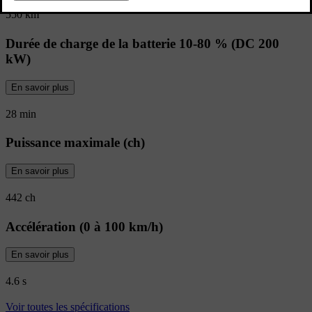
550 km
Durée de charge de la batterie 10-80 % (DC 200
kW)
En savoir plus
28 min
Puissance maximale (ch)
En savoir plus
442 ch
Accélération (0 à 100 km/h)
En savoir plus
4.6 s
Voir toutes les spécifications