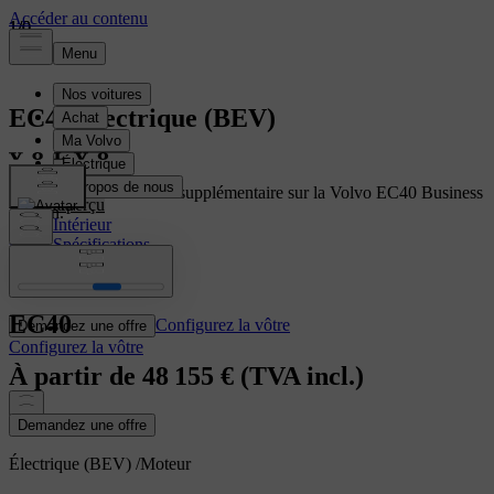
1
1
1
/
/
/
0
0
0
EC40
Électrique (BEV)
Bénéficiez d'une remise supplémentaire sur la Volvo EC40 Business
Aperçu
Edition.
Intérieur
Spécifications
En savoir plus
Caractéristiques
EC40
Configurez la vôtre
Demandez une offre
Configurez la vôtre
À partir de
48 155 €
(TVA incl.)
Demandez une offre
Électrique (BEV)
/
Moteur