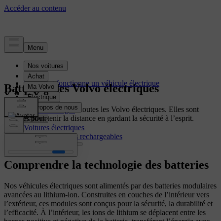
Électrification
Comment fonctionne un véhicule électrique
Batteries des Volvo électriques
Recharge
Autonomie
Nos batteries alimentent toutes les Volvo électriques. Elles sont
Coûts-avantages
conçues pour tenir la distance en gardant la sécurité à l’esprit.
Batterie
Voitures électriques
Voitures hybrides rechargeables
Comprendre la technologie des batteries
Nos véhicules électriques sont alimentés par des batteries modulaires
avancées au lithium-ion. Construites en couches de l’intérieur vers
l’extérieur, ces modules sont conçus pour la sécurité, la durabilité et
l’efficacité. À l’intérieur, les ions de lithium se déplacent entre les