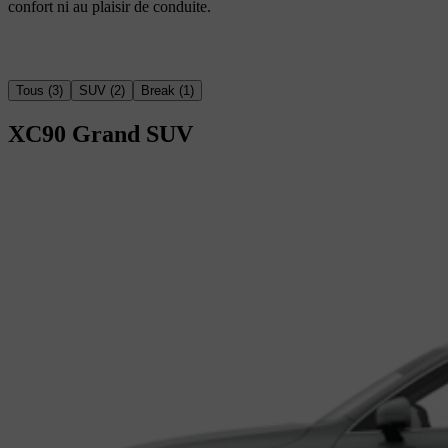
confort ni au plaisir de conduite.
Tous
(
3
)
SUV
(
2
)
Break
(
1
)
XC90
Grand SUV