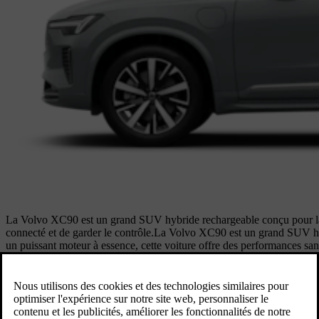
La Volvo XC90 est un grand SUV hybride rechargeable conçu pour la 
connecté et de garder le contrôle.
La Volvo XC90 est un grand SUV hybr
un puissant moteur à essence, cette voiture offre des performances sans
s’adapter, au cas où.
Découvrez la Volvo XC90
Disponible en tant que
Hybride rechargeable (PHEV)
Achat à partir de 94 090 €