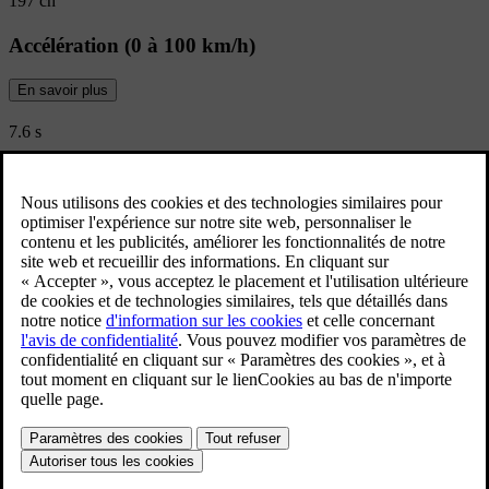
197 ch
Accélération (0 à 100 km/h)
En savoir plus
7.6 s
Émissions de CO₂ WLTP (combinées)
143 g/km
Voir toutes les spécifications
Limited Edition
Découvrez les offres Volvo V60 Limited
Edition
Voir les offres du moment sur la Volvo V60 Limited Edition.
Voir les offres