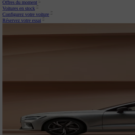
Offres du moment
Voitures en stock
Configurez votre voiture
Réservez votre essai