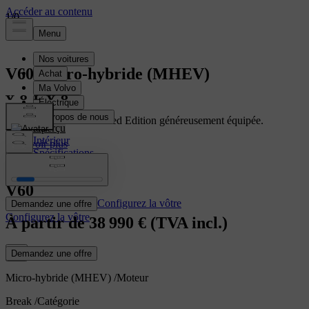
1
1
/
/
0
0
V60
Micro-hybride (MHEV)
Découvrez la V60 Limited Edition généreusement équipée.
Aperçu
Intérieur
En savoir plus
Spécifications
Caractéristiques
V60
Configurez la vôtre
Demandez une offre
Configurez la vôtre
À partir de
38 990 €
(TVA incl.)
Demandez une offre
Micro-hybride (MHEV)
/
Moteur
Break
/
Catégorie