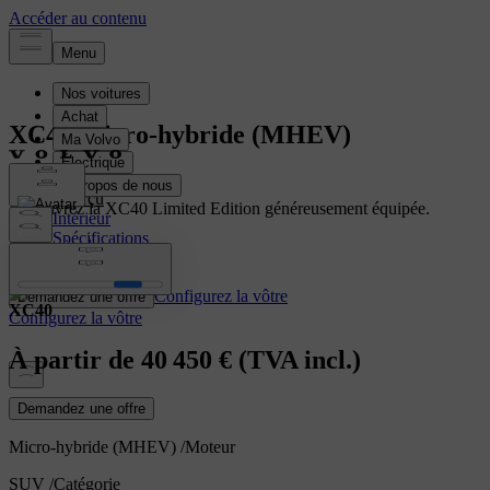
XC40
Micro-hybride (MHEV)
Aperçu
Découvrez la XC40 Limited Edition généreusement équipée.
Intérieur
Spécifications
En savoir plus
Caractéristiques
Configurez la vôtre
Demandez une offre
XC40
Configurez la vôtre
À partir de
40 450 €
(TVA incl.)
Demandez une offre
Micro-hybride (MHEV)
/
Moteur
SUV
/
Catégorie