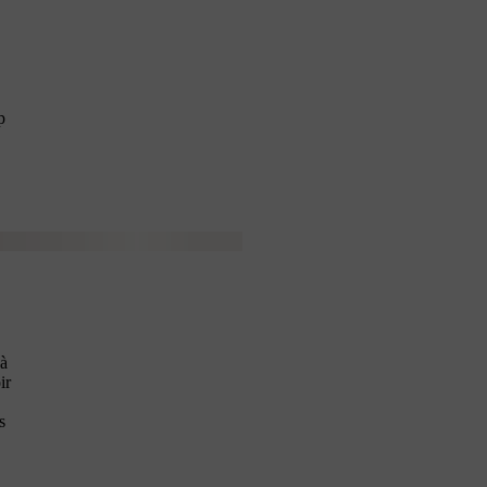
p
’à
ir
s