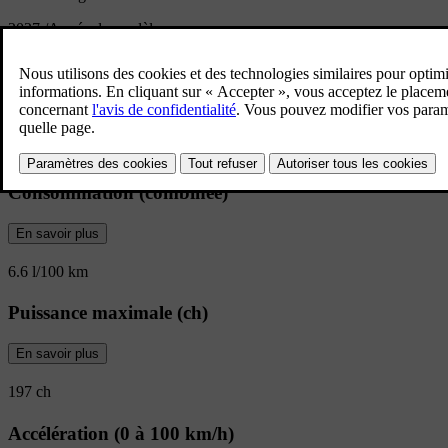
2027
/
Année du modèle
Vue d’ensemble de la Volvo XC40
Performances punchy, design polyvalent et
conçu pour se démarquer.
Consommation (combinée)
En savoir plus
6.6 l/100 km
Puissance maximale (ch)
En savoir plus
197 ch
Accélération (0 à 100 km/h)