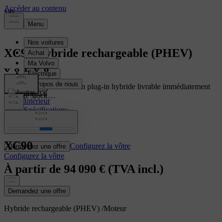
1
1
/
/
0
0
XC90
Hybride rechargeable (PHEV)
Choisissez aujourd’hui un plug-in hybride livrable immédiatement
Aperçu
de notre stock…
Intérieur
Spécifications
Consultez notre stock
Caractéristiques
XC90
Configurez la vôtre
Demandez une offre
Configurez la vôtre
À partir de
94 090 €
(TVA incl.)
Demandez une offre
Hybride rechargeable (PHEV)
/
Moteur