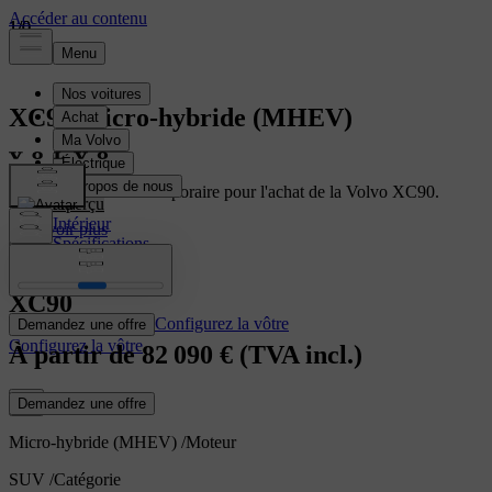
1
1
1
/
/
/
0
0
0
XC90
Micro-hybride (MHEV)
Profitez d'une offre temporaire pour l'achat de la Volvo XC90.
Aperçu
Intérieur
En savoir plus
Spécifications
Caractéristiques
XC90
Configurez la vôtre
Demandez une offre
Configurez la vôtre
À partir de
82 090 €
(TVA incl.)
Demandez une offre
Micro-hybride (MHEV)
/
Moteur
SUV
/
Catégorie