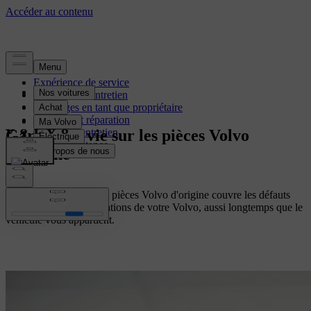
Expérience de service
Réservez un entretien
Avantages en tant que propriétaire
Entretien et réparation
Garantie à vie sur les pièces Volvo
Contrats d'entretien
Volvo Assistance
d'origine
La garantie à vie sur les pièces Volvo d'origine couvre les défauts
matériels lors des réparations de votre Volvo, aussi longtemps que le
véhicule vous appartient.