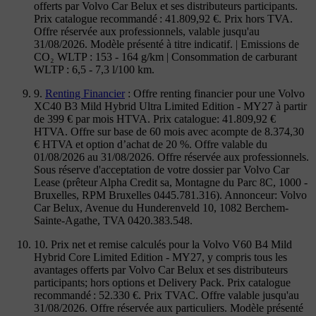
offerts par Volvo Car Belux et ses distributeurs participants.
Prix catalogue recommandé : 41.809,92 €. Prix hors TVA.
Offre réservée aux professionnels, valable jusqu'au
31/08/2026. Modèle présenté à titre indicatif. | Emissions de
CO₂ WLTP : 153 - 164 g/km | Consommation de carburant
WLTP : 6,5 - 7,3 l/100 km.
9.
Renting Financier
: Offre renting financier pour une Volvo
XC40 B3 Mild Hybrid Ultra Limited Edition - MY27 à partir
de 399 € par mois HTVA. Prix catalogue: 41.809,92 €
HTVA. Offre sur base de 60 mois avec acompte de 8.374,30
€ HTVA et option d’achat de 20 %. Offre valable du
01/08/2026 au 31/08/2026. Offre réservée aux professionnels.
Sous réserve d'acceptation de votre dossier par Volvo Car
Lease (prêteur Alpha Credit sa, Montagne du Parc 8C, 1000 -
Bruxelles, RPM Bruxelles 0445.781.316). Annonceur: Volvo
Car Belux, Avenue du Hunderenveld 10, 1082 Berchem-
Sainte-Agathe, TVA 0420.383.548.
10. Prix net et remise calculés pour la Volvo V60 B4 Mild
Hybrid Core Limited Edition - MY27, y compris tous les
avantages offerts par Volvo Car Belux et ses distributeurs
participants; hors options et Delivery Pack. Prix catalogue
recommandé : 52.330 €. Prix TVAC. Offre valable jusqu'au
31/08/2026. Offre réservée aux particuliers. Modèle présenté