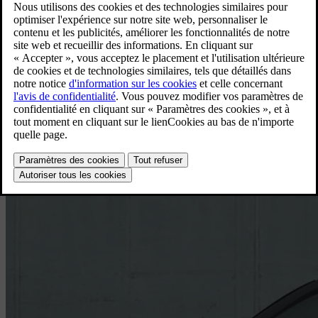
XC40
Volvo XC40 B3 Mild Hybrid Core Limited Edition pour
[
1
]
les particuliers à.p.d. 35.990 € TVA incl.
Achat pour les particuliers
Voir l'offre