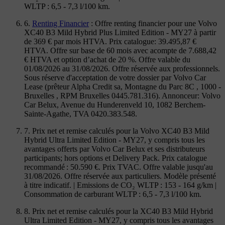
WLTP : 6,5 - 7,3 l/100 km.
6.
Renting Financier
: Offre renting financier pour une Volvo
XC40 B3 Mild Hybrid Plus Limited Edition - MY27 à partir
de 369 € par mois HTVA. Prix catalogue: 39.495,87 €
HTVA. Offre sur base de 60 mois avec acompte de 7.688,42
€ HTVA et option d’achat de 20 %. Offre valable du
01/08/2026 au 31/08/2026. Offre réservée aux professionnels.
Sous réserve d'acceptation de votre dossier par Volvo Car
Lease (prêteur Alpha Credit sa, Montagne du Parc 8C , 1000 -
Bruxelles , RPM Bruxelles 0445.781.316). Annonceur: Volvo
Car Belux, Avenue du Hunderenveld 10, 1082 Berchem-
Sainte-Agathe, TVA 0420.383.548.
7. Prix net et remise calculés pour la Volvo XC40 B3 Mild
Hybrid Ultra Limited Edition - MY27, y compris tous les
avantages offerts par Volvo Car Belux et ses distributeurs
participants; hors options et Delivery Pack. Prix catalogue
recommandé : 50.590 €. Prix TVAC. Offre valable jusqu'au
31/08/2026. Offre réservée aux particuliers. Modèle présenté
à titre indicatif. | Emissions de CO₂ WLTP : 153 - 164 g/km |
Consommation de carburant WLTP : 6,5 - 7,3 l/100 km.
8. Prix net et remise calculés pour la XC40 B3 Mild Hybrid
Ultra Limited Edition - MY27, y compris tous les avantages