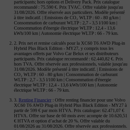
participants; hors options et Delivery Pack. Prix catalogue
recommandé : 75.590 €. Prix TVAC. Offre valable jusqu'au
31/08/2026. Offre réservée aux particuliers. Modèle présenté
à titre indicatif. | Emissions de CO₂ WLTP : 60 - 80 g/km |
Consommation de carburant WLTP : 2,7 - 3,5 l/100 km |
Consommation d'énergie électrique WLTP : 12,4 - 13,6
kWh/100 km | Autonomie électrique WLTP : 66 - 79 km.
2. Prix net et remise calculés pour la XC60 T6 AWD Plug-in
Hybrid Plus Black Edition - MY27, y compris tous les
avantages offerts par Volvo Car Belux et ses distributeurs
participants. Prix catalogue recommandé : 62.440,82 €. Prix
hors TVA. Offre réservée aux professionnels, valable jusqu'au
31/08/2026. Modèle présenté à titre indicatif. | Emissions de
CO₂ WLTP : 60 - 80 g/km | Consommation de carburant
WLTP : 2,7 - 3,5 l/100 km | Consommation d'énergie
électrique WLTP : 12,4 - 13,6 kWh/100 km | Autonomie
électrique WLTP : 66 - 79 km.
3.
Renting Financier
: Offre renting financier pour une Volvo
XC60 T6 AWD Plug-in Hybrid Plus Black Edition - MY27 à
partir de 599 € par mois HTVA. Prix catalogue: 62.471,07 €
HTVA. Offre sur base de 60 mois avec acompte de 10.620,51
€ HTVA et option d’achat de 20 %. Offre valable du
01/08/2026 au 31/08/2026. Offre réservée aux professionnels.