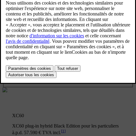
Plug-in hybrid
Essence
Modèle
XC60
Éditions spéciales
Black Edition
Type de financement
XC60
XC60 plug-in hybrid Black Edition pour les particuliers
[
1
]
à.p.d. 57.590 € TVA incl.