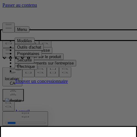
Presse & Médias
Matériel de presse
Information sur le produit
Renseignements sur l'entreprise
Contacts médias
location:
CA
Images
Accueil
/
Images
/
New Volvo XC90 T8 - dynamic