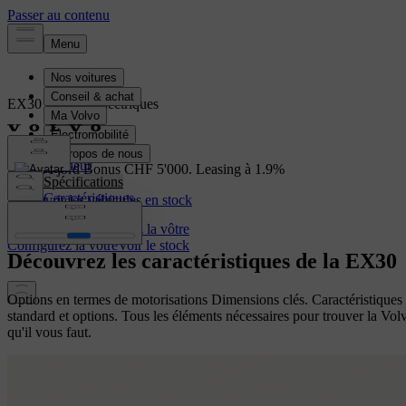
EX30
Modèles électriques
Présentation
Intérieur
EX30: Fjord Bonus CHF 5'000. Leasing à 1.9%
Spécifications
Caractéristiques
Découvrir les véhicules en stock
Voir le stock
Configurez la vôtre
Configurez la vôtre
Voir le stock
Découvrez les caractéristiques de la EX30
Options en termes de motorisations Dimensions clés. Caractéristiques
standard et options. Tous les éléments nécessaires pour trouver la Vol
qu'il vous faut.