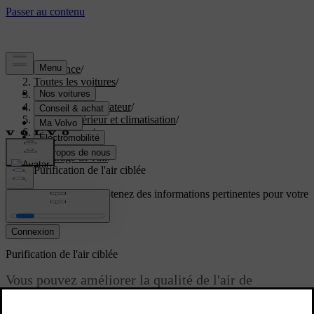
Assistance
/
Toutes les voitures
/
EX60 2027
/
Manuel de l'utilisateur
/
Confort intérieur et climatisation
/
Climatisation
/
Qualité de l'air
/
Filtrage de l'air
/
Purification de l'air ciblée
Soutien personnalisé
Obtenez des informations pertinentes pour votre
voiture.
Connexion
Purification de l'air ciblée
Vous pouvez améliorer la qualité de l'air de
l'habitacle en activant la purification de l'air ciblée.
Cela réduit la quantité de particules indésirables