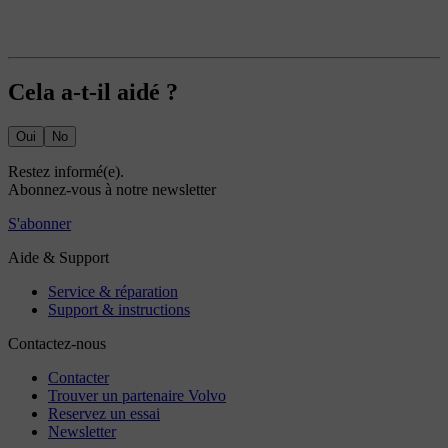
Cela a-t-il aidé ?
Oui
No