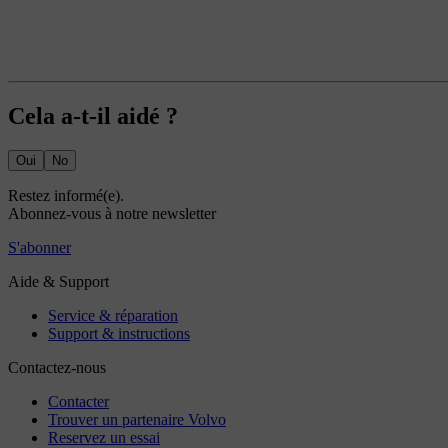
Cela a-t-il aidé ?
Oui
No