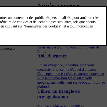
Articles connexes
Volvo Assistance
 utiliser. La
Volvo Assistance est un service qui apporte
une aide et un accès à distance à certaines
fonctionnalités de la voiture. Vous pouvez
contacter un centre de service Volvo
Assistance à tout moment pour obtenir de
 conducteur
l'aide.
Aide d'urgence
En cas d'urgence, la voiture peut vous
connecter à un centre d'appel d'urgence.
Cette opération est réalisée automatiquement
suite à une collision grave ou si vous
appuyez manuellement sur le bouton SOS au
plafond.
Utiliser un triangle de
présignalisation
Montez et placez un triangle de