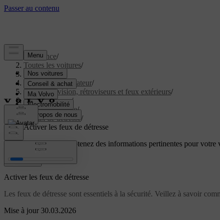
Assistance
/
Toutes les voitures
/
EX60 2027
/
Manuel de l'utilisateur
/
Champ de vision, rétroviseurs et feux extérieurs
/
Feux extérieurs
/
Feux de conduite
/
Feux de détresse
/
Activer les feux de détresse
Soutien personnalisé
Obtenez des informations pertinentes pour votre v
Connexion
Activer les feux de détresse
Les feux de détresse sont essentiels à la sécurité. Veillez à savoir comme
Mise à jour 30.03.2026