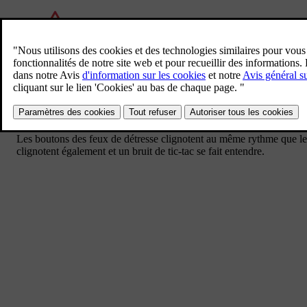
Symbole de feux de détresse
Lorsque vous montez à bord de la voiture, le bouton des feux de détres
barre du bas à l'écran central comporte également un bouton.
Appuyez sur le bouton de feux de détresse, sur la console au plafond
Les boutons des feux de détresse clignotent au même rythme que les
clignotent également et un bruit de tic-tac se fait entendre.