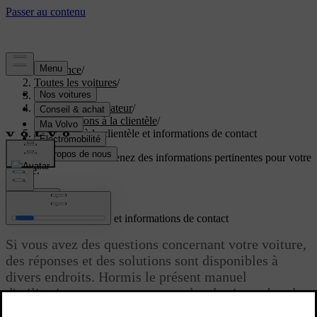
Assistance
/
Toutes les voitures
/
EX60 2027
/
Manuel de l'utilisateur
/
Informations à la clientèle
/
Assistance à la clientèle et informations de contact
Soutien personnalisé
Obtenez des informations pertinentes pour votre
voiture.
Connexion
Assistance à la clientèle et informations de contact
Si vous avez des questions concernant votre voiture,
des réponses et des solutions sont disponibles à
divers endroits. Hormis le présent manuel
d'utilisation, vous pouvez consulter le site web et le
site d'assistance de Volvo ou contacter Volvo