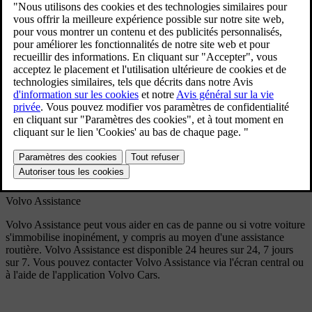
Assistance.
Mise à jour 30.03.2026
Site web et site d'assistance
Le site web de Volvo
volvocars.com
contient des ressources de
soutien à la clientèle.
La section d'assistance
volvocars.com/intl/support
comporte nos
coordonnées, des informations concernant les nouveautés du logiciel
et une foire aux questions. Vous pouvez également y trouver le
concessionnaire Volvo le plus proche ou contacter Volvo par
téléphone ou par chat.
Volvo Assistance
Volvo Assistance peut vous aider en cas de panne ou si votre voiture
s'immobilise inopinément, y compris au moyen d'une assistance
routière. Volvo Assistance est disponible 24 heures sur 24, 7 jours
sur 7. Vous pouvez contacter Volvo Assistance via l'écran central ou
à l'aide de l'application Volvo Cars.