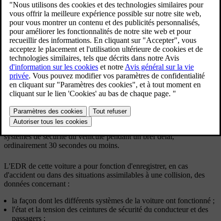
d'utilisation.
Mise à jour 30.03.2026
Event Data Recorder (EDR, Enregistreur de données d'événements)
Ce véhicule est équipé d'un Event Data Recorder (enregistreur de
données d'événements). Ce dernier a pour principale fonction
d'enregistrer des données relatives aux accidents de la circulation ou
aux situations assimilables à une collision, par exemple une situation
entraînant le déclenchement d'un coussin gonflable ou comportant
une collision avec un obstacle sur la route. Les données sont
enregistrées en vue d'améliorer la compréhension du fonctionnement
des systèmes du véhicule dans ce type de situations. L'EDR a pour
fonction d'enregistrer des données relatives à la dynamique et aux
systèmes de sécurité du véhicule pendant un bref délai,
ordinairement 30 secondes ou moins.
L'EDR de cette voiture a pour fonction d'enregistrer, en cas
d'accident ou dans des situations assimilables à une collision, des
données concernant :
la façon dont les différents systèmes de la voiture ont fonctionné ;
l'état et la tension des ceintures de sécurité du conducteur et des
passagers ;