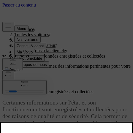
Assistance
/
Toutes les voitures
/
EX60 2027
/
Manuel de l'utilisateur
/
Informations à la clientèle
/
Traitement des données enregistrées et collectées
Soutien personnalisé
Obtenez des informations pertinentes pour votre
voiture.
Connexion
Traitement des données enregistrées et collectées
Certaines informations sur l'état et son
fonctionnement sont enregistrées et collectées pour
des raisons de qualité et de sécurité. Cela permet de
comprendre les circonstances des accidents de la
route impliquant la voiture et d'autres scénarios