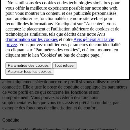
voiture et se termine lorsque vous la désactivez après la conduite.
Les différentes situations décrites ci-dessous sont abordées plus en
détail dans des sections spécifiques de ce manuel.
Approche et déverrouillage
Le déverrouillage de votre voiture est différent selon le type de clé
utilisée. Lorsqu'elle est déverrouillée, votre voiture est également
activée.
Montée à bord
Lorsque vous montez à bord de votre voiture, cette dernière peut
automatiquement sélectionner votre profil si vous utilisez une clé
connectée. Elle ajuste le poste de conduite et applique les paramètres
de votre profil en ce qui concerne les fonctions et son
comportement. Vous pouvez accéder à des fonctions
supplémentaires lorsque vous êtes assis et prêt à la conduite, par
exemple des fonctions de climatisation et de confort.
Conduite
Le type de clé utilisée détermine la façon dont vous démarrez la