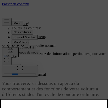
Assistance
/
Toutes les voitures
/
EX60 2027
/
Manuel de l'utilisateur
/
Conduite
/
Un cycle de conduite normal
Soutien personnalisé
Obtenez des informations pertinentes pour votre
voiture.
Connexion
Un cycle de conduite normal
Vous trouverez ci-dessous un aperçu du
comportement et des fonctions de votre voiture à
différents stades d'un cycle de conduite ordinaire.
Mise à jour 30.03.2026
Un cycle de conduite commence lorsque vous déverrouillez votre