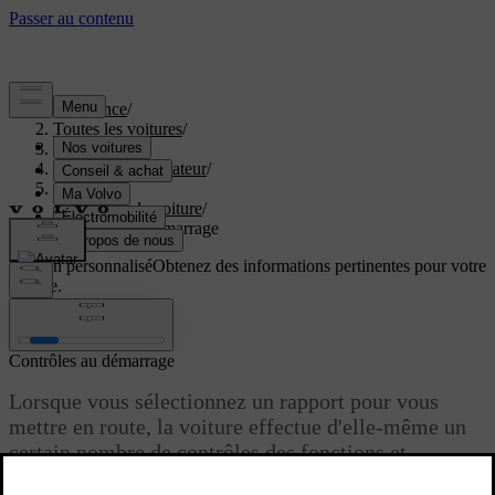
Assistance
/
Toutes les voitures
/
EX60 2027
/
Manuel de l'utilisateur
/
Conduite
/
Démarrer la voiture
/
Contrôles au démarrage
Soutien personnalisé
Obtenez des informations pertinentes pour votre
voiture.
Connexion
Contrôles au démarrage
Lorsque vous sélectionnez un rapport pour vous
mettre en route, la voiture effectue d'elle-même un
certain nombre de contrôles des fonctions et
systèmes importants. Ce bref contrôle est indiqué à