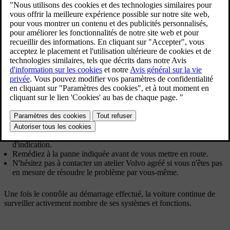
l'écran conducteur.
Mise à jour 30.03.2026
Le contrôle au démarrage est indiqué par plusieurs symboles
d'avertissement et d'indication à l'écran conducteur. Si l'un de ces
symboles d'avertissement ou d'indication reste visible après un délai
de quelques secondes, cela vous indique qu'un problème doit être
résolu avant de vous mettre en route.
En cas d'indication d'un dysfonctionnement :
Lisez toutes les informations associées affichées à l'écran
conducteur.
Consultez la section concernée du manuel pour plus
d'informations concernant les symboles d'avertissement et
d'indication.
Remédiez à la panne indiquée avant de vous mettre en route.
N'hésitez pas à contacter un atelier Volvo agréé si vous n'êtes pas
en mesure de résoudre le problème par vous-même.
Une fois le contrôle au démarrage effectué, la voiture continue de
surveiller activement nombre de ses systèmes et fonctions.