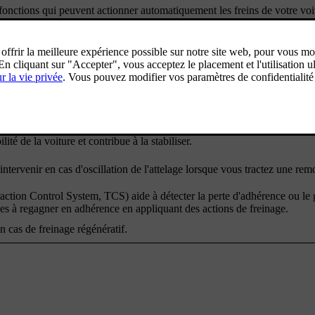
onctions qui peuvent actionner automatiquement les freins de votre voi
de trajectoire. Pour cela, l'ESC serre les freins de chaque roue individu
ur.
ctions, par exemple les fonctions suivantes :
a voiture empêche le blocage des freins en cas de freinage appuyé. Ce 
lité de la voiture et contribue à la stabiliser.
ervenir en cas d'oscillation de l'attelage lorsque vous tractez une rem
Traction Control System, TCS) aide à détecter la perte d'adhérence ou le
ues à regagner en adhérence en appliquant des actions de freinage.
n cas de freinage régénératif.