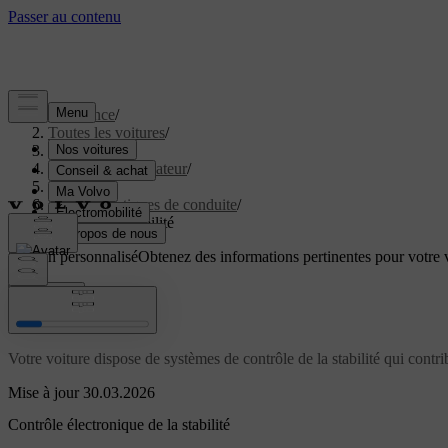
Assistance
/
Toutes les voitures
/
EX60 2027
/
Manuel de l'utilisateur
/
Conduite
/
Caractéristiques de conduite
/
Contrôle de stabilité
Soutien personnalisé
Obtenez des informations pertinentes pour votre v
Connexion
Contrôle de stabilité
Votre voiture dispose de systèmes de contrôle de la stabilité qui contri
Mise à jour 30.03.2026
Contrôle électronique de la stabilité