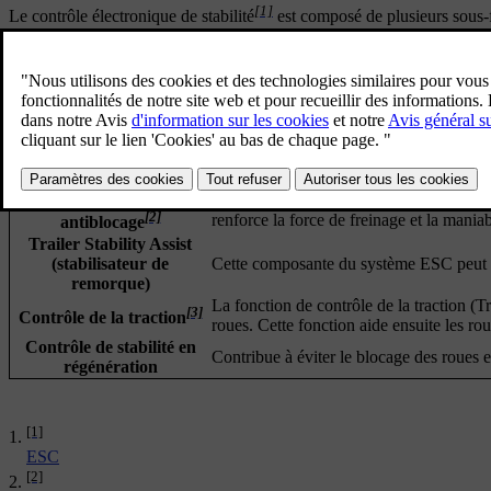
[1]
Le contrôle électronique de stabilité
est composé de plusieurs sous-f
éviter un dérapage lorsque la voiture détecte une perte d'adhérence ou 
Durant cette intervention, le symbole ESC clignote à l'écran conducte
Le contrôle de stabilité de votre voiture comporte plusieurs autres fon
Système de freinage
Le système de freinage antiblocage de l
[2]
renforce la force de freinage et la maniabi
antiblocage
Trailer Stability Assist
(stabilisateur de
Cette composante du système ESC peut int
remorque)
La fonction de contrôle de la traction (
[3]
Contrôle de la traction
roues. Cette fonction aide ensuite les ro
Contrôle de stabilité en
Contribue à éviter le blocage des roues e
régénération
[1]
ESC
[2]