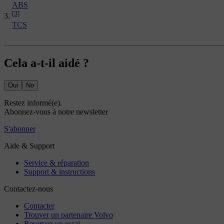
ABS
[3]
TCS
Cela a-t-il aidé ?
Oui
No