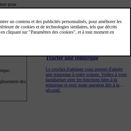
ture pour
ellement.
Temps froid
La conduite et l'entretien de votre voiture par
temps froid peuvent être délicats. Un temps
froid exige des préparations différentes et
une façon de conduire différente de celles
applicables par temps chaud.
système
Tracter une remorque
Le crochet d'attelage vous permet d'atteler
orque.
une remorque à votre voiture. Veillez à vous
familiariser avec les fonctions liées à la
 glissement des
remorque et avec toute question liée à la
sécurité.