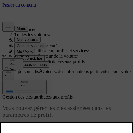
Assistance
/
Toutes les voitures
/
EX60 2027
/
Manuel de l'utilisateur
/
Comptes d'utilisateur, profils et services
/
Profils d'utilisateur de la voiture
/
Gestion des clés attribuées aux profils
Soutien personnalisé
Obtenez des informations pertinentes pour votre
voiture.
Connexion
Gestion des clés attribuées aux profils
Vous pouvez gérer les clés assignées dans les
paramètres de profil.
Mise à jour 01.06.2026