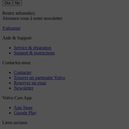
Oui
No