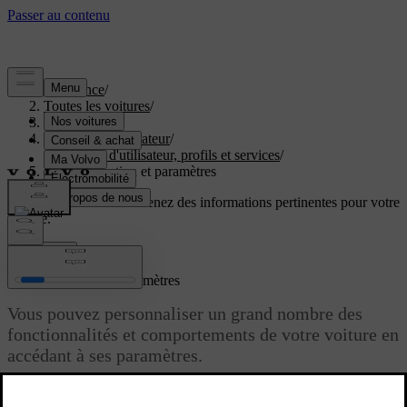
Assistance
/
Toutes les voitures
/
EX60 2027
/
Manuel de l'utilisateur
/
Comptes d'utilisateur, profils et services
/
Personnalisation et paramètres
Soutien personnalisé
Obtenez des informations pertinentes pour votre
voiture.
Connexion
Personnalisation et paramètres
Vous pouvez personnaliser un grand nombre des
fonctionnalités et comportements de votre voiture en
accédant à ses paramètres.
Mise à jour 30.03.2026