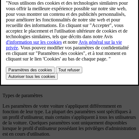
Emplacement des paramètres
Les paramètres et les réglages sont disponibles aux emplacements
suivants :
Dans l'écran central, appuyez sur le symbole de voiture
dans la barre du bas pour ouvrir la vue des paramètres. Vous
pouvez accéder à la plupart des réglages et ajustements de votre
voiture dans cette vue.
Certaines vues et applications de la voiture disposent de leurs
propres sections de paramètres. Ouvrez l'application ou la vue et
parcourez pour trouver les options de personnalisation
disponibles.
L'application Volvo Cars comporte des paramètres liés aux
fonctions à distance et connectées.
Types de paramètres
Les paramètres de votre voiture s'appliquent différemment en
fonction de leur type. La plupart des paramètres sont spécifiques à
un profil d'utilisateur, mais certains s'appliquent à tous les utilisateurs
de la voiture. Quelques paramètres sont uniquement disponibles
lorsque le profil d'utilisateur possédant les privilèges d'administration
est en cours d'utilisation.