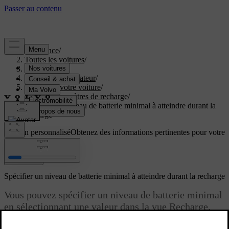
Assistance
/
Toutes les voitures
/
EX60 2027
/
Manuel de l'utilisateur
/
Recharger votre voiture
/
Vue et paramètres de recharge
/
Spécifier un niveau de batterie minimal à atteindre durant la
recharge
Soutien personnalisé
Obtenez des informations pertinentes pour votre
voiture.
Connexion
Spécifier un niveau de batterie minimal à atteindre durant la recharge
Vous pouvez spécifier un niveau de batterie minimal
en sélectionnant une valeur dans la vue Recharge.
Votre voiture sera ainsi toujours rechargée jusqu'au