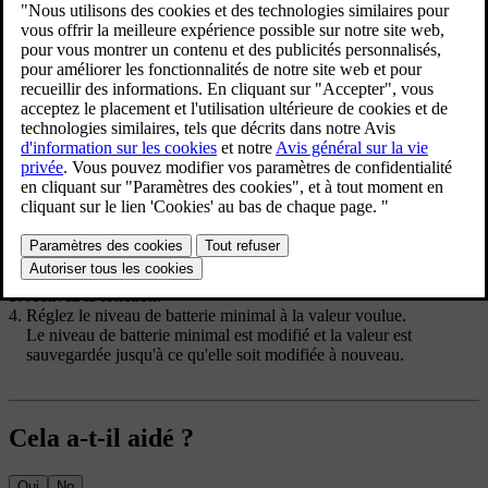
niveau minimal, indépendamment de tout autre
paramètre.
Mise à jour 01.06.2026
Un niveau de batterie minimal peut être spécifié pour un lieu
spécifique de recharge. Le niveau de batterie est automatiquement
appliqué lorsque vous rechargez votre voiture dans ce lieu. Si le
niveau de batterie minimal est atteint alors qu'un programme de
recharge est actif, la recharge est suspendue jusqu'à l'horaire de
début prévu.
Appuyez sur le symbole de voiture
dans la barre du bas et
allez dans
Recharge en cours
.
Allez dans
Niveau de batterie minimum
.
Activez la fonction.
Réglez le niveau de batterie minimal à la valeur voulue.
Le niveau de batterie minimal est modifié et la valeur est
sauvegardée jusqu'à ce qu'elle soit modifiée à nouveau.
Cela a-t-il aidé ?
Oui
No