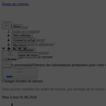
Assistance
/
Toutes les voitures
/
EX60 2027
/
Manuel de l'utilisateur
/
Écrans, logiciel et téléphone
/
Écrans
/
Paramètres du système
/
Changer d'unités de mesure
Soutien personnalisé
Obtenez des informations pertinentes pour votre v
Connexion
Changer d'unités de mesure
Vous pouvez modifier les unités de mesure, par exemple de la vitesse e
Mise à jour 01.06.2026