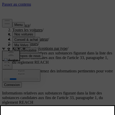
Assistance
/
Toutes les voitures
/
EX60 2027
/
Manuel de l'utilisateur
/
Caractéristiques
/
Certificats et réceptions par type
/
Informations relatives aux substances figurant dans la liste des
substances candidates aux fins de l'article 33, paragraphe 1,
du règlement REACH
Soutien personnalisé
Obtenez des informations pertinentes pour votre
voiture.
Connexion
Informations relatives aux substances figurant dans la liste des
substances candidates aux fins de l'article 33, paragraphe 1, du
règlement REACH
Volvo Cars soutient les objectifs du règlement