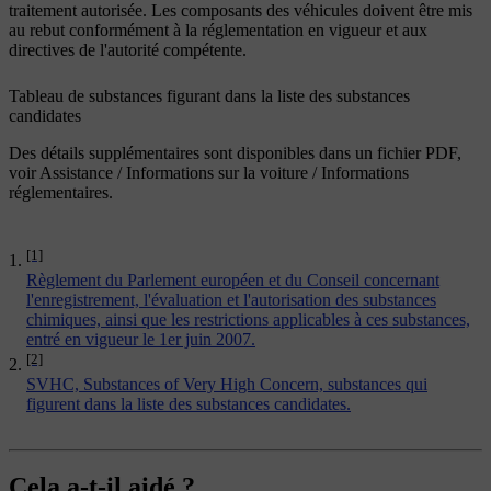
traitement autorisée. Les composants des véhicules doivent être mis
au rebut conformément à la réglementation en vigueur et aux
directives de l'autorité compétente.
Tableau de substances figurant dans la liste des substances
candidates
Des détails supplémentaires sont disponibles dans un fichier PDF,
voir Assistance / Informations sur la voiture / Informations
réglementaires.
[1]
Règlement du Parlement européen et du Conseil concernant
l'enregistrement, l'évaluation et l'autorisation des substances
chimiques, ainsi que les restrictions applicables à ces substances,
entré en vigueur le 1er juin 2007.
[2]
SVHC, Substances of Very High Concern, substances qui
figurent dans la liste des substances candidates.
Cela a-t-il aidé ?