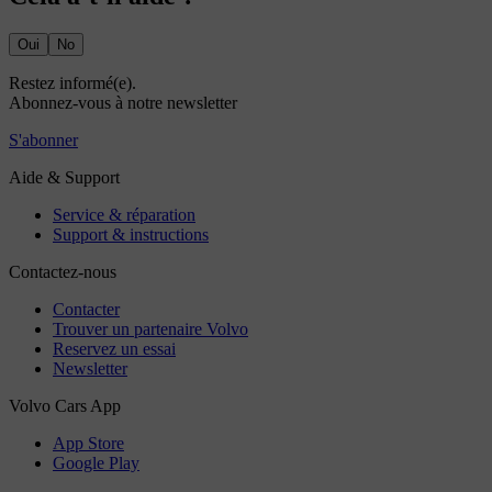
Oui
No