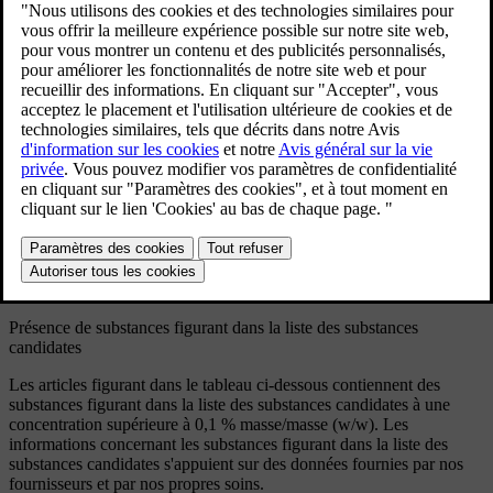
REACH de façon générale, et de son article 33 en
particulier, qui correspondent à nos propres
engagements en faveur de la responsabilité dans la
production, dans la manipulation et dans l'utilisation
de nos produits.
Mise à jour 30.03.2026
En vertu de l'article 33, paragraphe 1, du règlement REACH
[1]
(règlement (CE) nº 1907/2006)
, les clients professionnels doivent
être informés de la présence de substances extrêmement
[2]
préoccupantes (SVHC
) dans les produits fournis par Volvo Cars.
ce afin de renforcer la sécurité de manipulation des produits, en vue
de protéger les personnes et l'environnement.
Présence de substances figurant dans la liste des substances
candidates
Les articles figurant dans le tableau ci-dessous contiennent des
substances figurant dans la liste des substances candidates à une
concentration supérieure à 0,1 % masse/masse (w/w). Les
informations concernant les substances figurant dans la liste des
substances candidates s'appuient sur des données fournies par nos
fournisseurs et par nos propres soins.