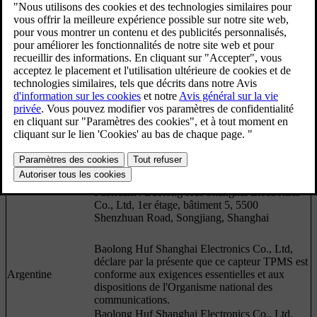
Région
Spécification
Baolong Huf Shanghai Electronics Co., Ltd
déclare par la présente que l'équipement
radioélectrique du type TMSS6D4 est conforme
à la directive 2014/53/UE. Le texte intégral de
la déclaration UE de conformité est disponible à
l'adresse internet suivante : https://www.bh-
sens.com/conformity.
Albanie
Bande de fréquences : 433.92 MHz
Puissance d'émission maximale : <10 mW
Fabricant : Baolong Huf Shanghai Electronics
Co., Ltd, 1er étage, bâtiment 5, 5500
Shenzhuan Road, Songjiang, Shanghai
Baolong Huf Shanghai Electronics Co., Ltd,
déclare par la présente que ce capteur TPMS est
Argentine
conforme aux exigences essentielles et aux
dispositions de l'Organisme national des
communications.
Baolong Huf Shanghai Electronics Co., Ltd,