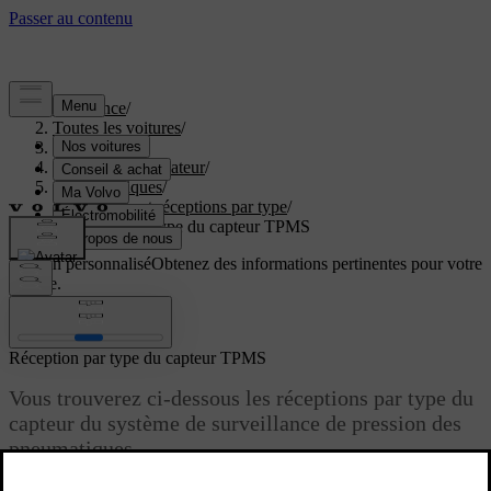
Assistance
/
Toutes les voitures
/
EX60 2027
/
Manuel de l'utilisateur
/
Caractéristiques
/
Certificats et réceptions par type
/
Réception par type du capteur TPMS
Soutien personnalisé
Obtenez des informations pertinentes pour votre
voiture.
Connexion
Réception par type du capteur TPMS
Vous trouverez ci-dessous les réceptions par type du
capteur du système de surveillance de pression des
pneumatiques.
Mise à jour 01.06.2026