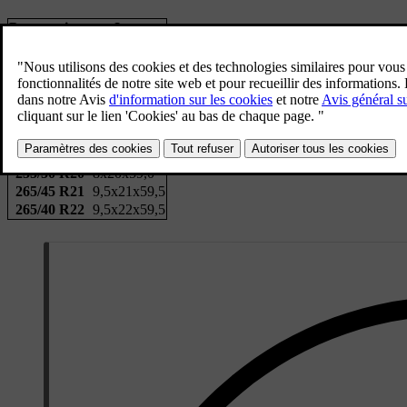
Pneumatique
Jante
235/55 R20
8x20x50,0
255/45 R21
8,5x21x52,5
255/40 R22
8,5x22x52,5
Arrière
Pneumatique
Jante
255/50 R20
8x20x59,0
265/45 R21
9,5x21x59,5
265/40 R22
9,5x22x59,5