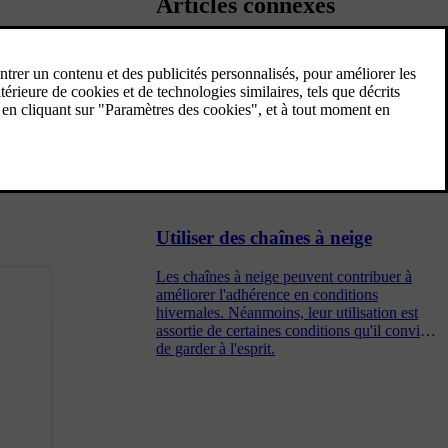
Articles connexes
Désignation sur le flanc du
pneumatique
Le flanc d'un pneumatique porte de
nombreux chiffres, lettres et symboles. Voici
quelques exemples et des explications
concernant leur signification.
Utiliser des chaînes à neige
Les chaînes à neige peuvent contribuer à
améliorer l'adhérence en conditions
hivernales. Néanmoins, leur utilisation est
assortie de certaines conditions qu'il convient
de garder à l'esprit.