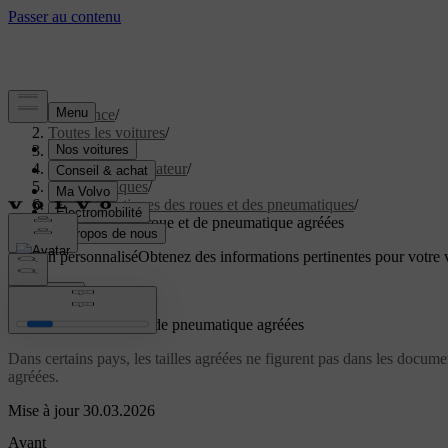
Assistance
/
Toutes les voitures
/
EX60 2027
/
Manuel de l'utilisateur
/
Caractéristiques
/
Caractéristiques des roues et des pneumatiques
/
Dimensions de roue et de pneumatique agréées
Soutien personnalisé
Obtenez des informations pertinentes pour votre v
Connexion
Dimensions de roue et de pneumatique agréées
Dans certains pays, les tailles agréées ne figurent pas dans les docum
agréées.
Mise à jour 30.03.2026
Avant