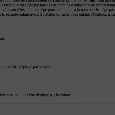
avant à l'aide du commutateur de coussin gonflable. Hormis l'état du co
ables latéraux du siège passager et de certains composants du prétension
tivé avant d'installer un siège pour enfant dos à la route sur le siège pa
la sécurité enfant avant d'installer un siège pour enfant. N'oubliez jama
ond.
et peut être déployé par la voiture.
vé et ne peut pas être déployé par la voiture.