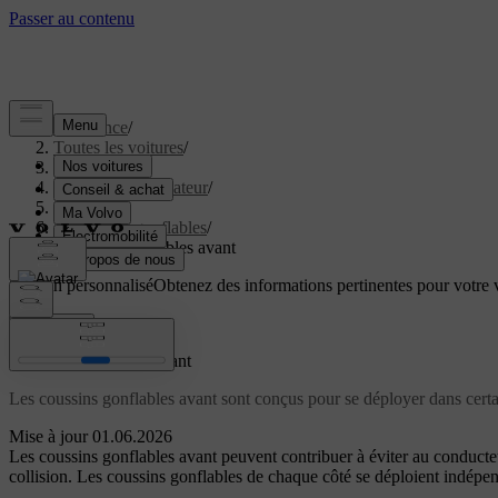
Assistance
/
Toutes les voitures
/
EX60 2027
/
Manuel de l'utilisateur
/
Sécurité
/
Coussins gonflables
/
Coussins gonflables avant
Soutien personnalisé
Obtenez des informations pertinentes pour votre v
Connexion
Coussins gonflables avant
Les coussins gonflables avant sont conçus pour se déployer dans certaine
Mise à jour 01.06.2026
Les coussins gonflables avant peuvent contribuer à éviter au conducteu
collision. Les coussins gonflables de chaque côté se déploient indépe