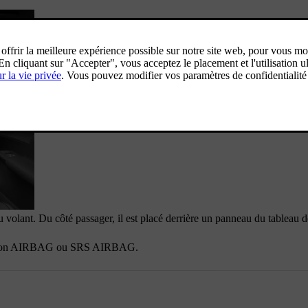
u volant. Du côté passager, il est placé derrière un panneau du tableau d
ion
AIRBAG
ou
SRS AIRBAG
.