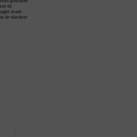
ussin gonflable
neur de
ssager avant.
is de réactiver