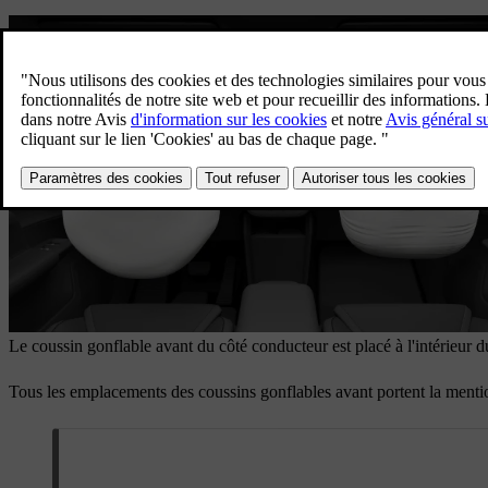
Le coussin gonflable avant du côté conducteur est placé à l'intérieur d
Tous les emplacements des coussins gonflables avant portent la ment