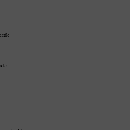
ectile
acles