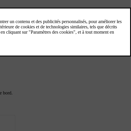
Installer un siège enfant sur le
siège passager avant
La sécurité de l'installation d'un siège pour
enfant sur le siège passager avant exige que
vous lisiez des informations importantes et
respectiez des recommandations.
e bord.