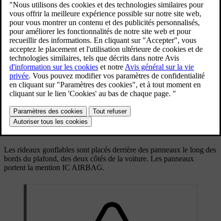
Mise à jour 30.03.2026
Les rideaux gonflables sont conçus pour contribuer à protéger la tête
d'un occupant de la voiture correctement assis et utilisant la ceinture
de sécurité. À la différence des coussins gonflables conventionnels,
les rideaux gonflables restent gonflés pendant une période prolongée
après leur déploiement.
Rideau gonflable déployé sur un côté de la voiture
Les rideaux gonflables sont placés derrière des panneaux le long des
bords du plafond, des deux côtés de la voiture. Les panneaux
portent la mention
IC AIRBAG
.