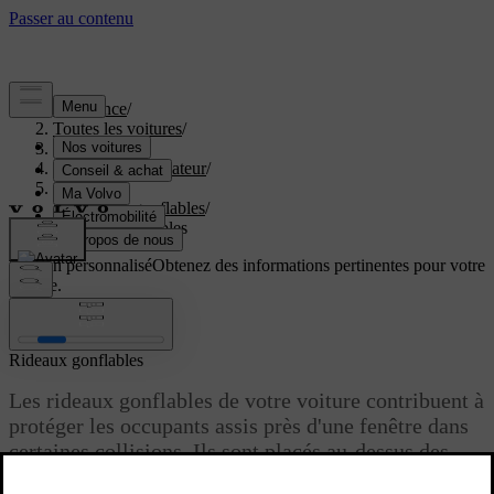
Assistance
/
Toutes les voitures
/
EX60 2027
/
Manuel de l'utilisateur
/
Sécurité
/
Coussins gonflables
/
Rideaux gonflables
Soutien personnalisé
Obtenez des informations pertinentes pour votre
voiture.
Connexion
Rideaux gonflables
Les rideaux gonflables de votre voiture contribuent à
protéger les occupants assis près d'une fenêtre dans
certaines collisions. Ils sont placés au-dessus des
portes, des deux côtés de la voiture.