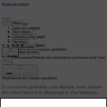
Assistance
/
Toutes les voitures
/
EX60 2027
/
Manuel de l'utilisateur
/
Sécurité
/
Coussins gonflables
/
Déploiement des coussins gonflables
Soutien personnalisé
Obtenez des informations pertinentes pour votre
voiture.
Connexion
Déploiement des coussins gonflables
Si un coussin gonflable a été déployé, votre voiture
doit faire l'objet d'un dépannage et d'un entretien.
Mise à jour 30.03.2026
Lorsque la voiture déploie un coussin gonflable, celui-ci se gonfle