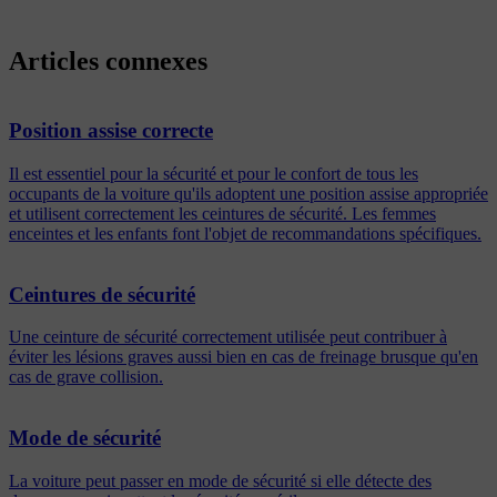
Articles connexes
Position assise correcte
Il est essentiel pour la sécurité et pour le confort de tous les
occupants de la voiture qu'ils adoptent une position assise appropriée
et utilisent correctement les ceintures de sécurité. Les femmes
enceintes et les enfants font l'objet de recommandations spécifiques.
Ceintures de sécurité
Une ceinture de sécurité correctement utilisée peut contribuer à
éviter les lésions graves aussi bien en cas de freinage brusque qu'en
cas de grave collision.
Mode de sécurité
La voiture peut passer en mode de sécurité si elle détecte des