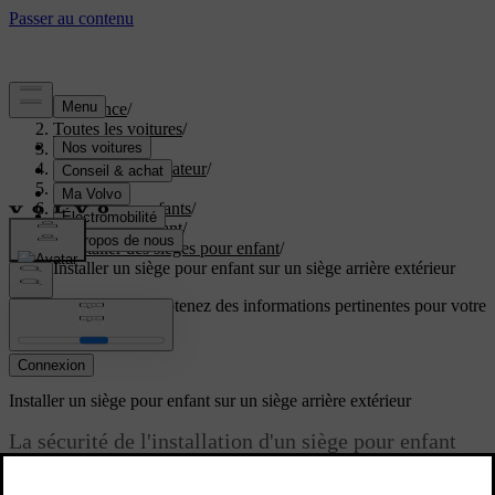
Assistance
/
Toutes les voitures
/
EX60 2027
/
Manuel de l'utilisateur
/
Sécurité
/
Sécurité des enfants
/
Sièges pour enfant
/
Installer des sièges pour enfant
/
Installer un siège pour enfant sur un siège arrière extérieur
Soutien personnalisé
Obtenez des informations pertinentes pour votre
voiture.
Connexion
Installer un siège pour enfant sur un siège arrière extérieur
La sécurité de l'installation d'un siège pour enfant
sur l'un des sièges arrière extérieurs exige que vous
lisiez des informations importantes et respectiez des