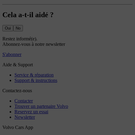
Cela a-t-il aidé ?
Oui
No