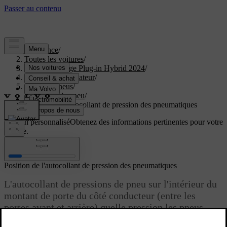
Assistance
/
Toutes les voitures
/
XC40 Recharge Plug-in Hybrid 2024
/
Manuel de l'utilisateur
/
Roues et pneus
/
Pression de pneu
/
Position de l'autocollant de pression des pneumatiques
Soutien personnalisé
Obtenez des informations pertinentes pour votre
voiture.
Connexion
Position de l'autocollant de pression des pneumatiques
L'autocollant de pressions de pneu sur l'intérieur du
montant de porte du côté conducteur (entre les
portes avant et arrière) quelle pression les pneus
doivent avoir à différentes conditions de charge et de