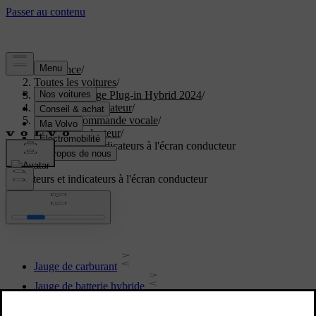
Assistance
/
Toutes les voitures
/
XC40 Recharge Plug-in Hybrid 2024
/
Manuel de l'utilisateur
/
Écrans et commande vocale
/
Écran conducteur
/
Compteurs et indicateurs à l'écran conducteur
Compteurs et indicateurs à l'écran conducteur
Jauge de carburant
Jauge de batterie hybride
Compteur hybride