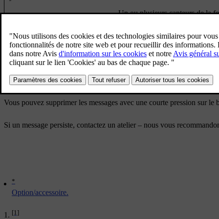
Un ou plusieurs capteurs de la f
Capteurs bloqués, nettoyage
possible.
nécessaire
Syst. aide stationnem.
Le système ne fonctionne pas comm
Indisponible, entretien nécessaire
Vous pouvez supprimer les messages avec une courte pression sur le
Si un message persiste, contactez un atelier – nous vous recommandon
*
Option/accessoire.
[1]