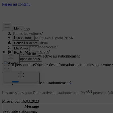
Assistance
/
Toutes les voitures
/
XC40 Recharge Plug-in Hybrid 2024
/
Manuel de l'utilisateur
/
Écrans et commande vocale
/
Témoins et messages
/
Messages de l'aide active au stationnement
Soutien personnalisé
Obtenez des informations pertinentes pour votre v
Connexion
*
Messages de l'aide active au stationnement
[1]
Les messages pour l'aide active au stationnement PAP
peuvent s'aff
Mise à jour 16.03.2023
Message
Syst. aide stationnem.