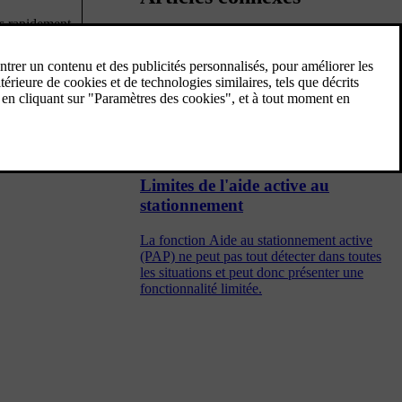
us rapidement
Aide active au stationnement
L'aide au stationnement active (PAP) peut
aider le conducteur à guider la voiture lors
des manœuvres de stationnement. La
fonction peut aussi aider à quitter une place
de stationnement en créneau.
Limites de l'aide active au
stationnement
La fonction Aide au stationnement active
(PAP) ne peut pas tout détecter dans toutes
les situations et peut donc présenter une
fonctionnalité limitée.