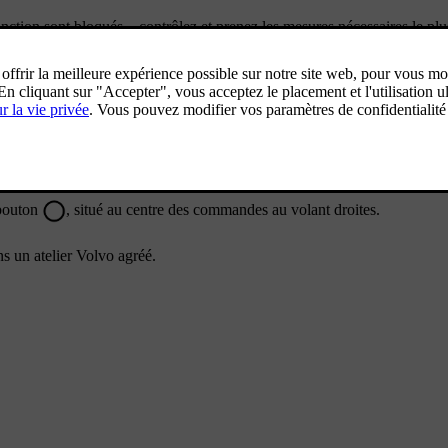
onction sont bloqués – contrôlez et prenez les mesures nécessaires le pl
[2]
e il se doit. Il est préférable de contacter un atelier
.
 bouton
, situé au centre des commandes au volant droites.
s un atelier Volvo agréé.