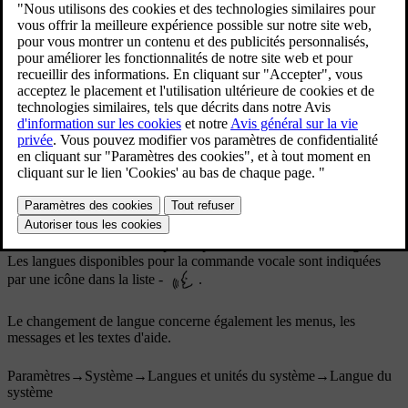
Il est possible d'effectuer les réglages dans les secteurs suivants :
Répéter commande vocale
Sexe
Débit de parole
Réglages audio
Choisissez les réglages audio sous :
Paramètres
→
Son
→
Volumes système
→
Commande vocale
Configuration de la langue
La commande vocale n'est pas disponible dans toutes les langues.
Les langues disponibles pour la commande vocale sont indiquées
par une icône dans la liste -
.
Le changement de langue concerne également les menus, les
messages et les textes d'aide.
Paramètres
→
Système
→
Langues et unités du système
→
Langue du
système