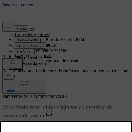
Assistance
/
Toutes les voitures
/
XC40 Recharge Plug-in Hybrid 2024
/
Manuel de l'utilisateur
/
Écrans et commande vocale
/
Commande vocale
/
Paramètres de la commande vocale
Soutien personnalisé
Obtenez des informations pertinentes pour votre
voiture.
Connexion
Paramètres de la commande vocale
Vous choisissez ici les réglages du système de
[1]
commande vocale
.
Mise à jour 16.03.2023
Paramètres
→
Système
→
Commande vocale