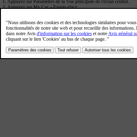
Appuyez sur
Paramètres
de la Vue principale de l'écran central.
Appuyez sur
My Car
→
Essuie-glace
.
Sélectionnez
Détecteur de pluie
pour activer/désactiver la fonction