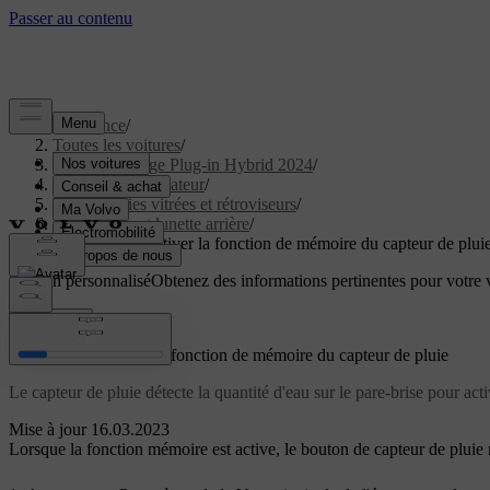
Assistance
/
Toutes les voitures
/
XC40 Recharge Plug-in Hybrid 2024
/
Manuel de l'utilisateur
/
Vitres, parties vitrées et rétroviseurs
/
Pare-brise et lunette arrière
/
Activer et désactiver la fonction de mémoire du capteur de plui
Soutien personnalisé
Obtenez des informations pertinentes pour votre v
Connexion
Activer et désactiver la fonction de mémoire du capteur de pluie
Le capteur de pluie détecte la quantité d'eau sur le pare-brise pour ac
Mise à jour 16.03.2023
Lorsque la fonction mémoire est active, le bouton de capteur de pluie 