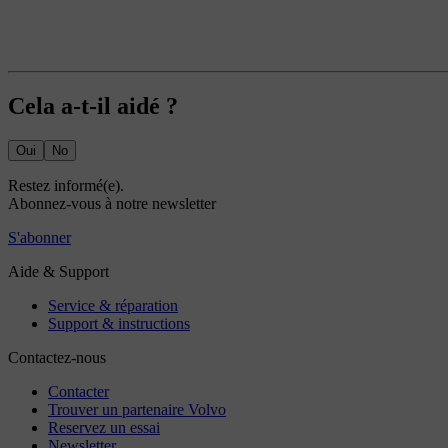
Cela a-t-il aidé ?
Oui
No