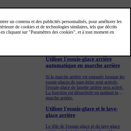
Balai d'essuie-glace et liquide lave-
glace
Les essuie-glaces et le liquide lave-glace
visent à améliorer la visibilité ainsi que le
faisceau des phares.
Utiliser l'essuie-glace arrière
automatique en marche arrière
Si la marche arrière est engagée lorsque les
essuie-glaces de pare-brise sont activés,
l'essuie-glace de lunette arrière sera activé.
La fonction est désactivée en quittant la
marche arrière.
Utiliser l'essuie-glace et le lave-
glace arrière
Le rôle de l'essuie-glace et du lave-glace