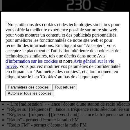
Appuyez sur
et dites l'une des commandes suivantes :
"
Médias
" - permet de lancer un dialogue pour la source et la radi
"
Lire [artist]
" - lance la lecture d'un artiste sélectionné.
"
Lire [låttitel]
" - lance la lecture d'un titre sélectionné.
"
Lire [låttitel] de [album]
" - lance la lecture d'un titre sélectionné 
«
Lire [radiostation]
» - lance l'écoute d'une station de radio sélecti
"
Régler sur [fréquence]
" - lance la fréquence radio sélectionnée su
"
Régler sur [fréquence] [frekvensband]
" - lance la fréquence radio 
"
Radio
" - permet d'écouter la radio FM.
"
Radio FM
" - permet d'écouter la radio FM.
*