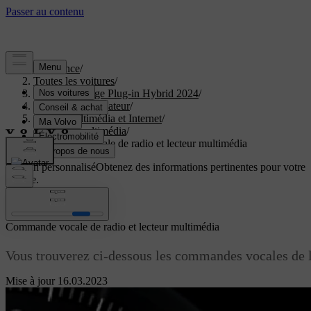
Assistance
/
Toutes les voitures
/
XC40 Recharge Plug-in Hybrid 2024
/
Manuel de l'utilisateur
/
Audio, multimédia et Internet
/
Lecteur multimédia
/
Commande vocale de radio et lecteur multimédia
Soutien personnalisé
Obtenez des informations pertinentes pour votre
voiture.
Connexion
Commande vocale de radio et lecteur multimédia
Vous trouverez ci-dessous les commandes vocales de l
Mise à jour 16.03.2023