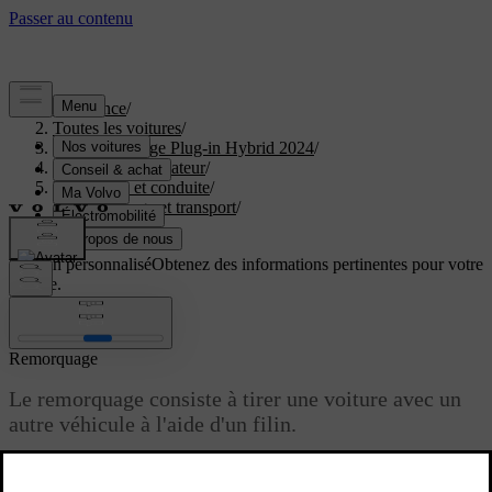
Assistance
/
Toutes les voitures
/
XC40 Recharge Plug-in Hybrid 2024
/
Manuel de l'utilisateur
/
Démarrage et conduite
/
Remorquage et transport
/
Remorquage
Soutien personnalisé
Obtenez des informations pertinentes pour votre
voiture.
Connexion
Remorquage
Le remorquage consiste à tirer une voiture avec un
autre véhicule à l'aide d'un filin.
Mise à jour 16.03.2023