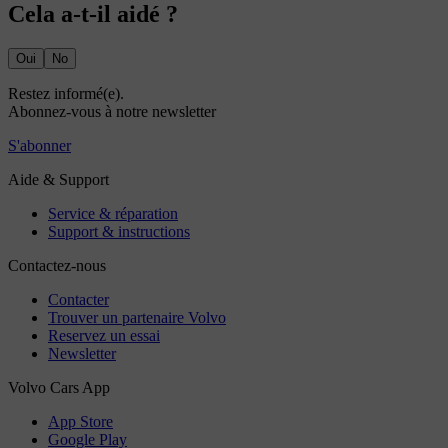
Cela a-t-il aidé ?
Oui
No