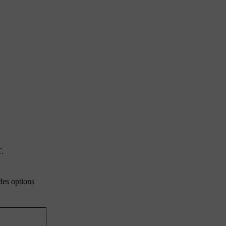
T
.
des options