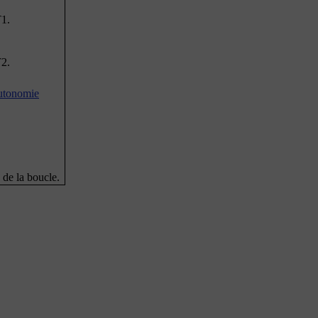
T1.
T2.
autonomie
 de la boucle.