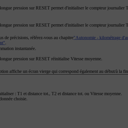
longue pression sur
RESET
permet d'initialiser le compteur journalier 
longue pression sur
RESET
permet d'initialiser le compteur journalier 
us de précisions, référez-vous au chapitre
"Autonomie - kilométrage d'
nt"
.
mation instantanée.
longue pression sur
RESET
réinitialise
Vitesse moyenne
.
ption affiche un écran vierge qui correspond également au début/à la fin
tialiser :
T1 et distance tot.
,
T2 et distance tot.
ou
Vitesse moyenne
.
 donnée choisie.