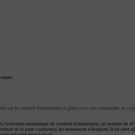
oiture.
ntées sur le combiné d'instruments et gérées avec les commandes au vol
ès l'activation automatique du combiné d'instruments, au moment du dév
verture de la porte conducteur, les instruments s'éteignent. Il est alors n
tiliser l'ordinateur de bord.