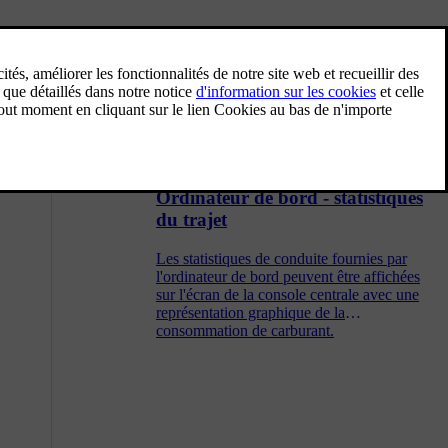
Ordinateur de bord
L'ordinateur de bord de la voiture enregistre
et calcule les valeurs telles que la distance, la
consommation de carburant et la vitesse
moyenne durant la conduite.
Ordinateur de bord - statistiques
du trajet
Les statistiques de conduite fournies par
l'ordinateur de bord peuvent être affichées
sur l'écran de la console centrale avec une
représentation graphique de la
consommation de carburant.