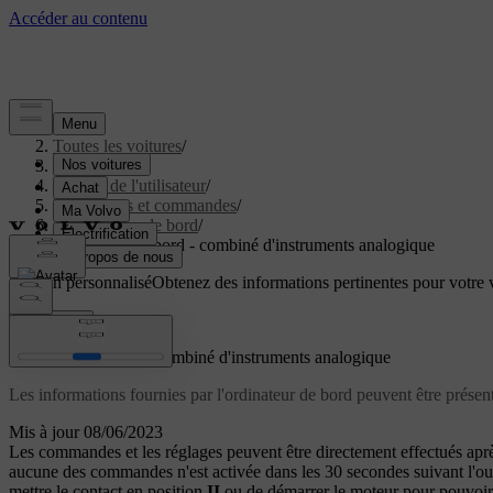
Aide
/
Toutes les voitures
/
V40 2019
/
Manuel de l'utilisateur
/
Instruments et commandes
/
Ordinateur de bord
/
Ordinateur de bord - combiné d'instruments analogique
Soutien personnalisé
Obtenez des informations pertinentes pour votre v
Connexion
Ordinateur de bord - combiné d'instruments analogique
Les informations fournies par l'ordinateur de bord peuvent être prése
Mis à jour 08/06/2023
Les commandes et les réglages peuvent être directement effectués apr
aucune des commandes n'est activée dans les
30 secondes
suivant l'ou
mettre le contact en position
II
ou de démarrer le moteur pour pouvoir u