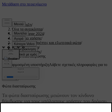
Υποστήριξη
/
Όλα τα αυτοκίνητα
/
C40 Recharge 2024
/
Εγχειρίδιο χρήσης
/
Ορατότητα, καθρέπτες και εξωτερικά φώτα
/
Εξωτερικά φώτα
/
Φώτα οδήγησης
/
Φώτα διασταύρωσης
Προσαρμοσμένη υποστήριξη
Λάβετε σχετικές πληροφορίες για το
δικό σας αυτοκίνητο.
Σύνδεση
Φώτα διασταύρωσης
Τα φώτα διασταύρωσης μειώνουν τον κίνδυνο
θάμβωσης για τους υπόλοιπους χρήστες του δρόμου.
Ενημερώθηκε 15/02/2025