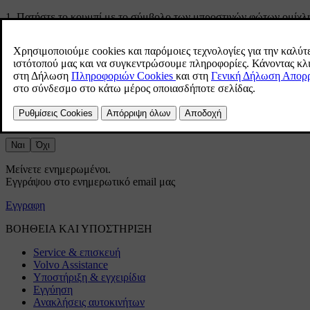
Πατήστε το κουμπί με το σύμβολο των μπροστινών φώτων ομίχλ
Το σύμβολο των μπροστινών φώτων ομίχλης εμφανίζεται στην οθόν
Τα μπροστινά φώτα ομίχλης απενεργοποιούνται αυτόματα αν μετακι
Βοήθησε αυτό;
Ναι
Όχι