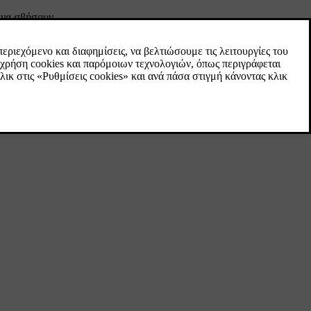
 να σβήσουν.
υ τιμονιού στο σύμβολο 0.