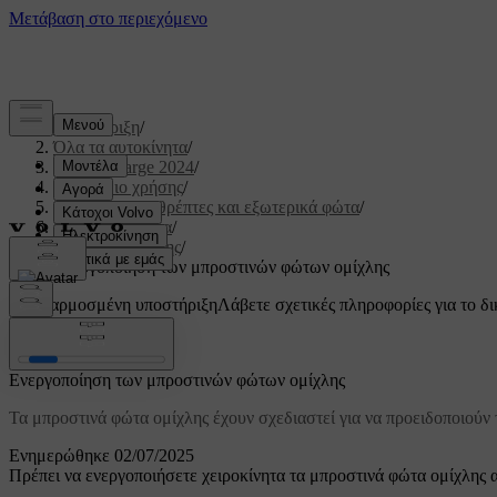
Υποστήριξη
/
Όλα τα αυτοκίνητα
/
C40 Recharge 2024
/
Εγχειρίδιο χρήσης
/
Ορατότητα, καθρέπτες και εξωτερικά φώτα
/
Εξωτερικά φώτα
/
Φώτα οδήγησης
/
Ενεργοποίηση των μπροστινών φώτων ομίχλης
Προσαρμοσμένη υποστήριξη
Λάβετε σχετικές πληροφορίες για το δι
Σύνδεση
Ενεργοποίηση των μπροστινών φώτων ομίχλης
Τα μπροστινά φώτα ομίχλης έχουν σχεδιαστεί για να προειδοποιούν
Ενημερώθηκε 02/07/2025
Πρέπει να ενεργοποιήσετε χειροκίνητα τα μπροστινά φώτα ομίχλης α