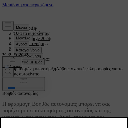
Υποστήριξη
/
Όλα τα αυτοκίνητα
/
C40 Recharge 2024
/
Εγχειρίδιο χρήσης
/
Οδήγηση
/
Αυτονομία
/
Βοηθός αυτονομίας
Προσαρμοσμένη υποστήριξη
Λάβετε σχετικές πληροφορίες για το
δικό σας αυτοκίνητο.
Σύνδεση
Βοηθός αυτονομίας
Η εφαρμογή Βοηθός αυτονομίας μπορεί να σας
παρέχει μια επισκόπηση της αυτονομίας και της
κατανάλωσης ενέργειας. Αυτό μπορεί να σας
βοηθήσει να οδηγείτε οικολογικά.