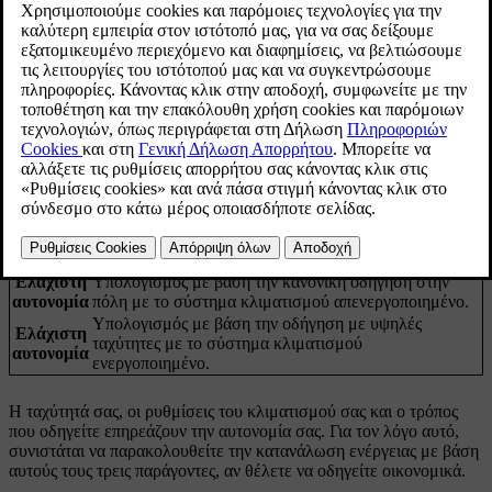
Ενημερώθηκε 30/03/2026
Μπορείτε να δείτε την τρέχουσα αυτονομία και την κατανάλωση
ενέργειας στην εφαρμογή βοηθού αυτονομίας, η οποία είναι
προσβάσιμη στη βιβλιοθήκη εφαρμογών
.
Η εκτιμώμενη αυτονομία υπολογίζεται με βάση τον τρόπο που
οδηγείτε και τις τρέχουσες συνθήκες οδήγησης. Επιπλέον, οι
υπολογισμένες μέγιστες και ελάχιστες τιμές αυτονομίας
εμφανίζονται δίπλα στην τιμή εκτιμώμενης αυτονομίας. Αυτές
δείχνουν την πιθανή αυτονομία του αυτοκινήτου σας, με βάση την
υψηλή και τη χαμηλή κατανάλωση.
Ελάχιστη
Υπολογισμός με βάση την κανονική οδήγηση στην
αυτονομία
πόλη με το σύστημα κλιματισμού απενεργοποιημένο.
Υπολογισμός με βάση την οδήγηση με υψηλές
Ελάχιστη
ταχύτητες με το σύστημα κλιματισμού
αυτονομία
ενεργοποιημένο.
Η ταχύτητά σας, οι ρυθμίσεις του κλιματισμού σας και ο τρόπος
που οδηγείτε επηρεάζουν την αυτονομία σας. Για τον λόγο αυτό,
συνιστάται να παρακολουθείτε την κατανάλωση ενέργειας με βάση
αυτούς τους τρεις παράγοντες, αν θέλετε να οδηγείτε οικονομικά.